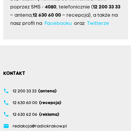
poprzez SMS -
4080
, telefonicznie (
12 200 33 33
– antena,
12 630 60 00
– recepcja), a także na
nasz profil na
Facebooku
oraz
Twitterze
KONTAKT
phone
12 200 33 33
(antena)
phone
12 630 60 00
(recepcja)
phone
12 630 62 06
(reklama)
email
redakcja@radiokrakow.pl