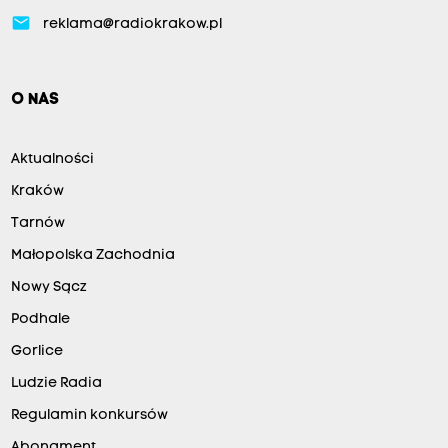
email
reklama@radiokrakow.pl
O NAS
Aktualności
Kraków
Tarnów
Małopolska Zachodnia
Nowy Sącz
Podhale
Gorlice
Ludzie Radia
Regulamin konkursów
Abonament