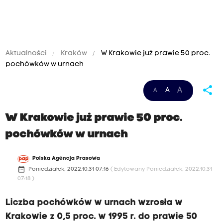
Aktualności
Kraków
W Krakowie już prawie 50 proc.
pochówków w urnach
share
A
A
A
W Krakowie już prawie 50 proc.
pochówków w urnach
Polska Agencja Prasowa
date_range
Poniedziałek, 2022.10.31 07:16
( Edytowany Poniedziałek, 2022.10.31
07:18 )
Liczba pochówków w urnach wzrosła w
Krakowie z 0,5 proc. w 1995 r. do prawie 50