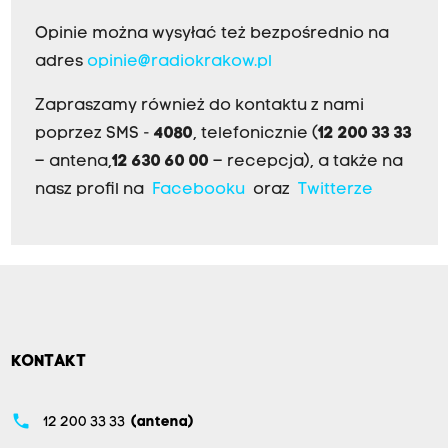
Opinie można wysyłać też bezpośrednio na
adres
opinie@radiokrakow.pl
Zapraszamy również do kontaktu z nami
poprzez SMS -
4080
, telefonicznie (
12 200 33 33
– antena,
12 630 60 00
– recepcja), a także na
nasz profil na
Facebooku
oraz
Twitterze
KONTAKT
phone
12 200 33 33
(antena)