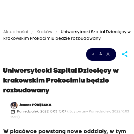
Aktualności
Kraków
Uniwersytecki Szpital Dziecięcy w
krakowskim Prokocimiu będzie rozbudowany
share
A
A
A
Uniwersytecki Szpital Dziecięcy w
krakowskim Prokocimiu będzie
rozbudowany
Joanna
PORĘBSKA
date_range
Poniedziałek, 2022.10.03 15:07
( Edytowany Poniedziałek, 2022.10.03
16:51 )
W placówce powstaną nowe oddziały, w tym