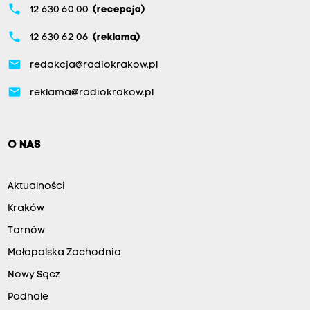
phone
12 630 60 00
(recepcja)
phone
12 630 62 06
(reklama)
email
redakcja@radiokrakow.pl
email
reklama@radiokrakow.pl
O NAS
Aktualności
Kraków
Tarnów
Małopolska Zachodnia
Nowy Sącz
Podhale