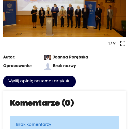
crop_free
1
/ 9
Autor:
Joanna Porębska
Opracowanie:
Brak nazwy
Wyślij opinię na temat artykułu
Komentarze (0)
Brak komentarzy