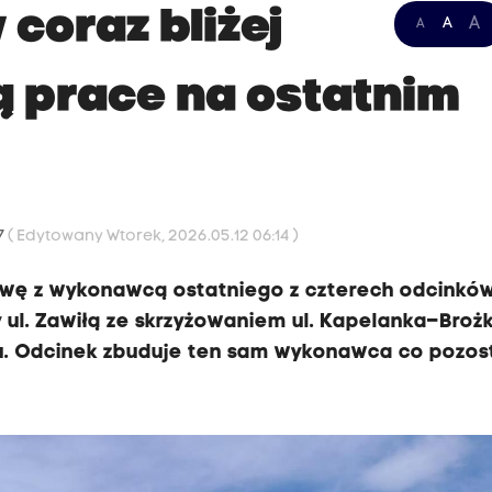
 coraz bliżej
A
A
A
ą prace na ostatnim
7
( Edytowany Wtorek, 2026.05.12 06:14 )
mowę z wykonawcą ostatniego z czterech odcinkó
zy ul. Zawiłą ze skrzyżowaniem ul. Kapelanka–Broż
. Odcinek zbuduje ten sam wykonawca co pozos