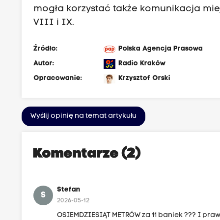
mogła korzystać także komunikacja miej
VIII i IX.
Źródło:
Polska Agencja Prasowa
Autor:
Radio Kraków
Opracowanie:
Krzysztof Orski
Wyślij opinię na temat artykułu
Komentarze (2)
Stefan
S
2026-05-12
OSIEMDZIESIĄT METRÓW za 11 baniek ??? I praw