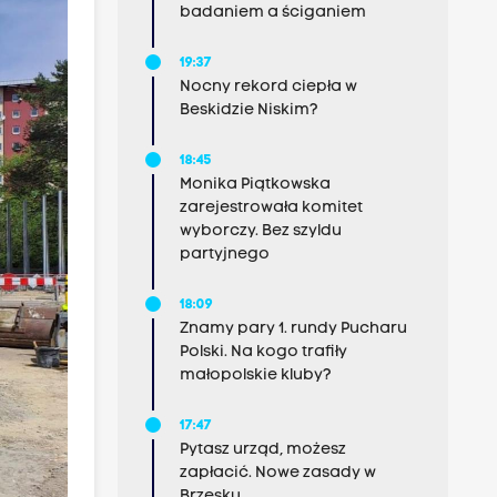
badaniem a ściganiem
19:37
Nocny rekord ciepła w
Beskidzie Niskim?
18:45
Monika Piątkowska
zarejestrowała komitet
wyborczy. Bez szyldu
partyjnego
18:09
Znamy pary 1. rundy Pucharu
Polski. Na kogo trafiły
małopolskie kluby?
17:47
Pytasz urząd, możesz
zapłacić. Nowe zasady w
Brzesku