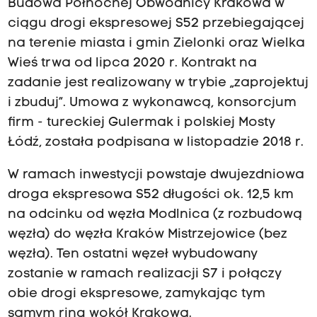
Budowa Północnej Obwodnicy Krakowa w
ciągu drogi ekspresowej S52 przebiegającej
na terenie miasta i gmin Zielonki oraz Wielka
Wieś trwa od lipca 2020 r. Kontrakt na
zadanie jest realizowany w trybie „zaprojektuj
i zbuduj”. Umowa z wykonawcą, konsorcjum
firm - tureckiej Gulermak i polskiej Mosty
Łódź, została podpisana w listopadzie 2018 r.
W ramach inwestycji powstaje dwujezdniowa
droga ekspresowa S52 długości ok. 12,5 km
na odcinku od węzła Modlnica (z rozbudową
węzła) do węzła Kraków Mistrzejowice (bez
węzła). Ten ostatni węzeł wybudowany
zostanie w ramach realizacji S7 i połączy
obie drogi ekspresowe, zamykając tym
samym ring wokół Krakowa.