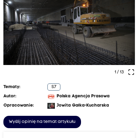
crop_free
1
/ 13
Tematy:
S7
Autor:
Polska Agencja Prasowa
Opracowanie:
Jowita Gałka-Kucharska
Wyślij opinię na temat artykułu