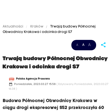
Aktualności
Kraków
Trwają budowy Północnej
Obwodnicy Krakowa i odcinka drogi S7
share
A
A
A
Trwają budowy Północnej Obwodnicy
Krakowa i odcinka drogi S7
Polska Agencja Prasowa
date_range
Poniedziałek, 2023.03.27 15:58
( Edytowany Poniedziałek, 2023.03.27
16:38 )
Budowa Północnej Obwodnicy Krakowa w
ciągu drogi ekspresowej S52 przekroczyła 60