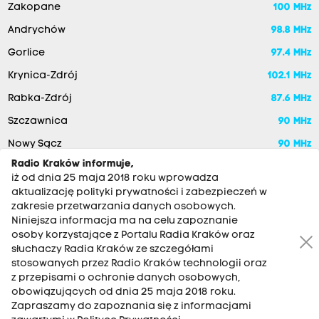
Zakopane
100 MHz
Andrychów
98.8 MHz
Gorlice
97.4 MHz
Krynica-Zdrój
102.1 MHz
Rabka-Zdrój
87.6 MHz
Szczawnica
90 MHz
Nowy Sącz
90 MHz
Radio Kraków informuje,
iż od dnia 25 maja 2018 roku wprowadza
aktualizację polityki prywatności i zabezpieczeń w
zakresie przetwarzania danych osobowych.
Niniejsza informacja ma na celu zapoznanie
osoby korzystające z Portalu Radia Kraków oraz
słuchaczy Radia Kraków ze szczegółami
stosowanych przez Radio Kraków technologii oraz
RADIO KRAKÓW SA. Aleja Juliusza Słowackiego 22, 30-007
z przepisami o ochronie danych osobowych,
Kraków
obowiązujących od dnia 25 maja 2018 roku.
Zapraszamy do zapoznania się z informacjami
Antena: 12 200 33 33