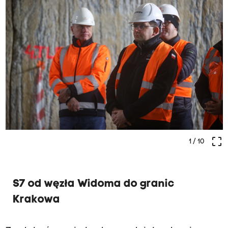
crop_free
1
/ 10
S7 od węzła Widoma do granic
Krakowa