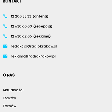
KONTAKT
phone
12 200 33 33
(antena)
phone
12 630 60 00
(recepcja)
phone
12 630 62 06
(reklama)
email
redakcja@radiokrakow.pl
email
reklama@radiokrakow.pl
O NAS
Aktualności
Kraków
Tarnów