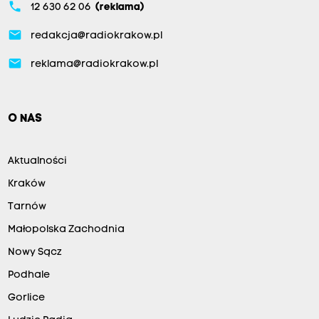
phone
12 630 62 06
(reklama)
email
redakcja@radiokrakow.pl
email
reklama@radiokrakow.pl
O NAS
Aktualności
Kraków
Tarnów
Małopolska Zachodnia
Nowy Sącz
Podhale
Gorlice