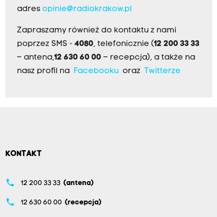
adres
opinie@radiokrakow.pl
Zapraszamy również do kontaktu z nami
poprzez SMS -
4080
, telefonicznie (
12 200 33 33
– antena,
12 630 60 00
– recepcja), a także na
nasz profil na
Facebooku
oraz
Twitterze
KONTAKT
phone
12 200 33 33
(antena)
phone
12 630 60 00
(recepcja)