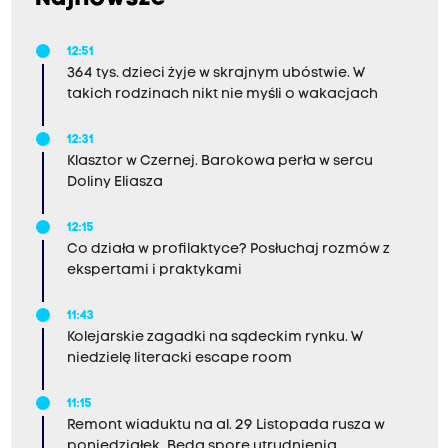
12:51
364 tys. dzieci żyje w skrajnym ubóstwie. W
takich rodzinach nikt nie myśli o wakacjach
12:31
Klasztor w Czernej. Barokowa perła w sercu
Doliny Eliasza
12:15
Co działa w profilaktyce? Posłuchaj rozmów z
ekspertami i praktykami
11:43
Kolejarskie zagadki na sądeckim rynku. W
niedzielę literacki escape room
11:15
Remont wiaduktu na al. 29 Listopada rusza w
poniedziałek. Będą spore utrudnienia