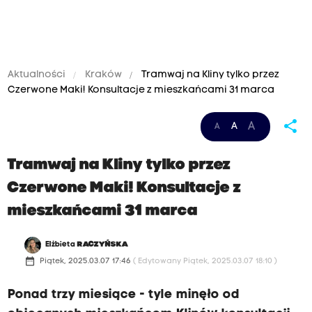
Aktualności
Kraków
Tramwaj na Kliny tylko przez
Czerwone Maki! Konsultacje z mieszkańcami 31 marca
share
A
A
A
Tramwaj na Kliny tylko przez
Czerwone Maki! Konsultacje z
mieszkańcami 31 marca
Elżbieta
RACZYŃSKA
date_range
Piątek, 2025.03.07 17:46
( Edytowany Piątek, 2025.03.07 18:10 )
Ponad trzy miesiące - tyle minęło od