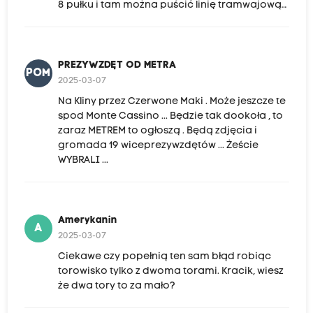
8 pułku i tam można puścić linię tramwajową…
PREZYWZDĘT OD METRA
POM
2025-03-07
Na Kliny przez Czerwone Maki . Może jeszcze te
spod Monte Cassino ... Będzie tak dookoła , to
zaraz METREM to ogłoszą . Będą zdjęcia i
gromada 19 wiceprezywzdętów ... Żeście
WYBRALI ...
Amerykanin
A
2025-03-07
Ciekawe czy popełnią ten sam błąd robiąc
torowisko tylko z dwoma torami. Kracik, wiesz
że dwa tory to za mało?