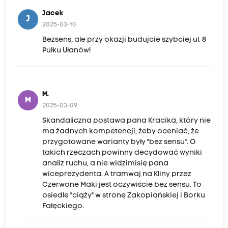
Jacek
J
2025-03-10
Bezsens, ale przy okazji budujcie szybciej ul. 8
Pułku Ułanów!
M.
M
2025-03-09
Skandaliczna postawa pana Kracika, który nie
ma żadnych kompetencji, żeby oceniać, że
przygotowane warianty były "bez sensu". O
takich rzeczach powinny decydować wyniki
analiz ruchu, a nie widzimisię pana
wiceprezydenta. A tramwaj na Kliny przez
Czerwone Maki jest oczywiście bez sensu. To
osiedle "ciąży" w stronę Zakopiańskiej i Borku
Fałęckiego.