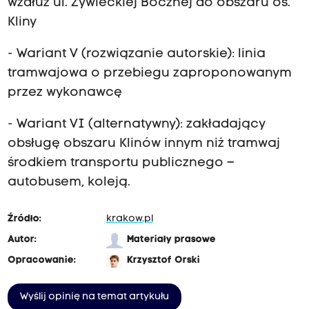
wzdłuż ul. Żywieckiej Bocznej do obszaru os.
Kliny
- Wariant V (rozwiązanie autorskie): linia
tramwajowa o przebiegu zaproponowanym
przez wykonawcę
- Wariant VI (alternatywny): zakładający
obsługę obszaru Klinów innym niż tramwaj
środkiem transportu publicznego –
autobusem, koleją.
Źródło:
krakow.pl
Autor:
Materiały prasowe
Opracowanie:
Krzysztof Orski
Wyślij opinię na temat artykułu