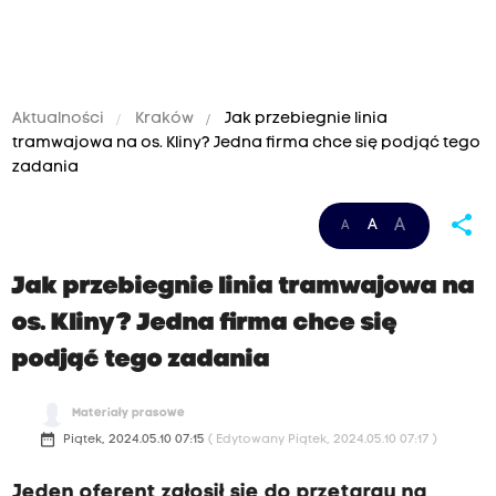
Aktualności
Kraków
Jak przebiegnie linia
tramwajowa na os. Kliny? Jedna firma chce się podjąć tego
zadania
share
A
A
A
Jak przebiegnie linia tramwajowa na
os. Kliny? Jedna firma chce się
podjąć tego zadania
Materiały prasowe
date_range
Piątek, 2024.05.10 07:15
( Edytowany Piątek, 2024.05.10 07:17 )
Jeden oferent zgłosił się do przetargu na