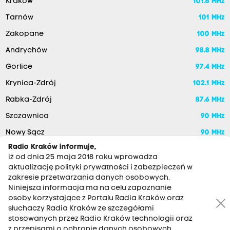
Kraków
101.6 MHz
Tarnów
101 MHz
Zakopane
100 MHz
Andrychów
98.8 MHz
Gorlice
97.4 MHz
Krynica-Zdrój
102.1 MHz
Rabka-Zdrój
87.6 MHz
Szczawnica
90 MHz
Nowy Sącz
90 MHz
Radio Kraków informuje,
iż od dnia 25 maja 2018 roku wprowadza
aktualizację polityki prywatności i zabezpieczeń w
zakresie przetwarzania danych osobowych.
Niniejsza informacja ma na celu zapoznanie
osoby korzystające z Portalu Radia Kraków oraz
słuchaczy Radia Kraków ze szczegółami
stosowanych przez Radio Kraków technologii oraz
RADIO KRAKÓW SA. Aleja Juliusza Słowackiego 22, 30-007
z przepisami o ochronie danych osobowych,