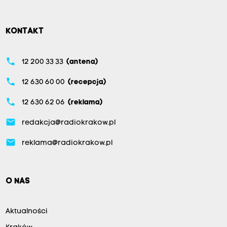
KONTAKT
phone
12 200 33 33
(antena)
phone
12 630 60 00
(recepcja)
phone
12 630 62 06
(reklama)
email
redakcja@radiokrakow.pl
email
reklama@radiokrakow.pl
O NAS
Aktualności