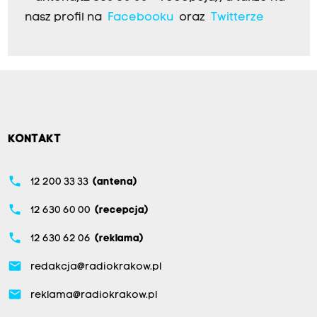
nasz profil na
Facebooku
oraz
Twitterze
KONTAKT
phone
12 200 33 33
(antena)
phone
12 630 60 00
(recepcja)
phone
12 630 62 06
(reklama)
email
redakcja@radiokrakow.pl
email
reklama@radiokrakow.pl