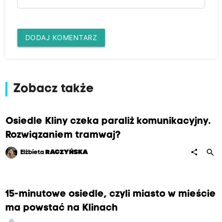
DODAJ KOMENTARZ
Zobacz także
Osiedle Kliny czeka paraliż komunikacyjny.
Rozwiązaniem tramwaj?
search
share
Elżbieta
RACZYŃSKA
15-minutowe osiedle, czyli miasto w mieście
ma powstać na Klinach