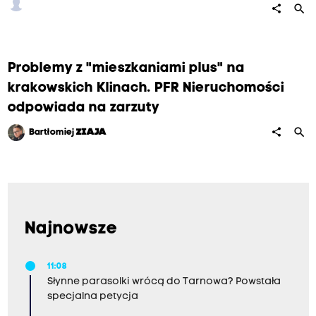
search
share
Problemy z "mieszkaniami plus" na
krakowskich Klinach. PFR Nieruchomości
odpowiada na zarzuty
search
share
Bartłomiej
ZIAJA
Najnowsze
11:08
Słynne parasolki wrócą do Tarnowa? Powstała
specjalna petycja