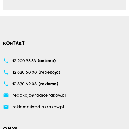
KONTAKT
phone
12 200 33 33
(antena)
phone
12 630 60 00
(recepcja)
phone
12 630 62 06
(reklama)
email
redakcja@radiokrakow.pl
email
reklama@radiokrakow.pl
O NAS