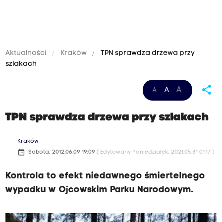
Aktualności
Kraków
TPN sprawdza drzewa przy
szlakach
share
A
A
A
TPN sprawdza drzewa przy szlakach
Kraków
date_range
Sobota, 2012.06.09 19:09
( Edytowany Poniedziałek, 2021.05.31 01:17 )
Kontrola to efekt niedawnego śmiertelnego
wypadku w Ojcowskim Parku Narodowym.