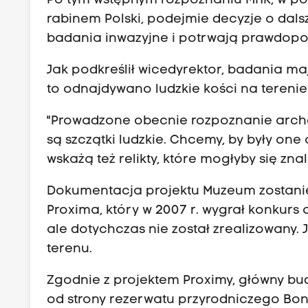
Po tym wstępnym rozpoznaniu MHK, w po
rabinem Polski, podejmie decyzje o dal
badania inwazyjne i potrwają prawdopod
Jak podkreślił wicedyrektor, badania ma
to odnajdywano ludzkie kości na terenie
"Prowadzone obecnie rozpoznanie arche
są szczątki ludzkie. Chcemy, by były on
wskażą też relikty, które mogłyby się zn
Dokumentacja projektu Muzeum zostani
Proxima, który w 2007 r. wygrał konkur
ale dotychczas nie został zrealizowany. 
terenu.
Zgodnie z projektem Proximy, główny b
od strony rezerwatu przyrodniczego Bona