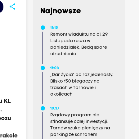
share
Najnowsze
11:15
Remont wiaduktu na al. 29
Listopada rusza w
poniedziałek. Będą spore
utrudnienia
11:08
„Dar Życia” po raz jedenasty.
Blisko 150 biegaczy na
trasach w Tarnowie i
okolicach
u KL
10:37
.
Rządowy program nie
bozu
sfinansuje całej inwestycji.
Tarnów szuka pieniędzy na
parking ze schronem
trakcie