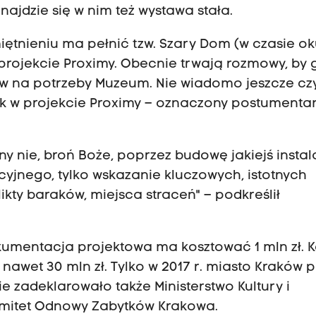
ajdzie się w nim też wystawa stała.
tnieniu ma pełnić tzw. Szary Dom (w czasie ok
w projekcie Proximy. Obecnie trwają rozmowy, by
w na potrzeby Muzeum. Nie wiadomo jeszcze cz
ak w projekcie Proximy – oznaczony postumenta
 nie, broń Boże, poprzez budowę jakiejś instala
jnego, tylko wskazanie kluczowych, istotnych
ikty baraków, miejsca straceń" – podkreślił
mentacja projektowa ma kosztować 1 mln zł. K
nawet 30 mln zł. Tylko w 2017 r. miasto Kraków 
e zadeklarowało także Ministerstwo Kultury i
omitet Odnowy Zabytków Krakowa.