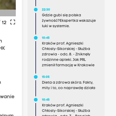
fot: Marek Lasyk
22:30
Gdzie gubi się polska
żywność?Ekspertka wskazuje
crop_free
 12
luki w systemie.
10:45
m
Kraków prof. Agnieszki
HK
Chłosty-Sikorskiej - Służba
zdrowia - odc. 8. - Zniknęły
rodzinne apteki. Jak PRL
zmienił farmację w Krakowie
15:05
h
Dieta a zdrowa skóra. Fakty,
mity i to, co naprawdę działa
owanie
10:45
Kraków prof. Agnieszki
Chłosty-Sikorskiej - Służba