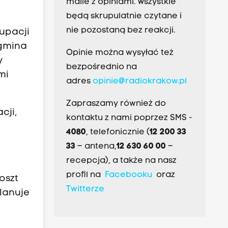
maile z opiniami. Wszystkie
będą skrupulatnie czytane i
nie pozostaną bez reakcji.
upacji
 gmina
Opinie można wysyłać też
y
bezpośrednio na
mi
adres
opinie@radiokrakow.pl
Zapraszamy również do
cji,
kontaktu z nami poprzez SMS -
4080
, telefonicznie (
12 200 33
33
– antena,
12 630 60 00
–
recepcja), a także na nasz
profil na
Facebooku
oraz
oszt
Twitterze
planuje