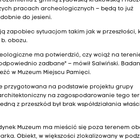
rozumieniu z gminą żydowską krakowską i nac
szych pracach archeologicznych – będą to już
obnie do jesieni.
ją zapobiec sytuacjom takim jak w przeszłości, 
 b. obozu.
ologiczne ma potwierdzić, czy wciąż na tereni
e odpowiednio zadbane" – mówił Salwiński. Badan
aleźć w Muzeum Miejscu Pamięci.
e przygotowana na podstawie projektu grupy
s architektoniczny na zagospodarowanie tego te
Jedną z przeszkód był brak współdziałania właści
udynek Muzeum ma mieścić się poza terenem ob
rka. Obiekt, w większości zlokalizowany w podz