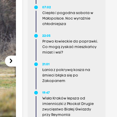
07:02
Ciepła i pogodna sobota w
Małopolsce. Noc wyraźnie
chłodniejsza
22:05
Prawo łowieckie do poprawki.
Co mogą zyskać mieszkańcy
miast i wsi?
›
21:01
Łania z pokrywą kosza na
śmieci błąka się po
Zakopanem
19:47
Wisła Kraków lepsza od
imienniczki z Płocka! Drugie
zwycięstwo Białej Gwiazdy
przy Reymonta