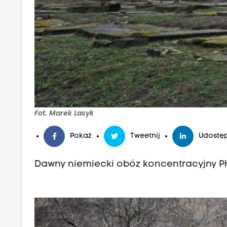
Fot. Marek Lasyk
Pokaż
Tweetnij
Udostęp
Dawny niemiecki obóz koncentracyjny P