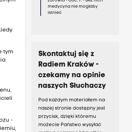
zelnym
zdrowia - odc. 7. - Bez nich
medycyna nie mogłaby
istnieć
kiedy
e tym
Skontaktuj się z
ia
Radiem Kraków -
czekamy na opinie
naszych Słuchaczy
renu,
cieli
Pod każdym materiałem na
naszej stronie dostępny jest
przycisk, dzięki któremu
ozu -
możecie Państwo wysyłać
iemiu,