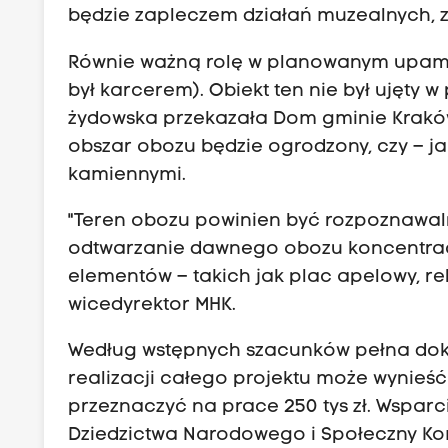
będzie zapleczem działań muzealnych, zn
Równie ważną rolę w planowanym upamię
był karcerem). Obiekt ten nie był ujęty 
żydowska przekazała Dom gminie Krakó
obszar obozu będzie ogrodzony, czy – j
kamiennymi.
"Teren obozu powinien być rozpoznawalny
odtwarzanie dawnego obozu koncentracy
elementów – takich jak plac apelowy, rel
wicedyrektor MHK.
Według wstępnych szacunków pełna doku
realizacji całego projektu może wynieść 
przeznaczyć na prace 250 tys zł. Wsparci
Dziedzictwa Narodowego i Społeczny K