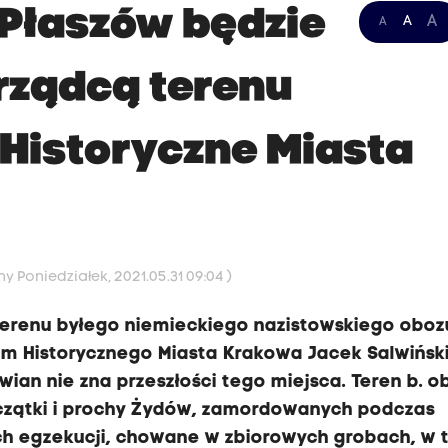
 Płaszów będzie
A
A
A
rządcą terenu
Historyczne Miasta
y Poniedziałek, 2021.05.31 09:04 )
terenu byłego niemieckiego nazistowskiego oboz
m Historycznego Miasta Krakowa Jacek Salwiński
wian nie zna przeszłości tego miejsca. Teren b. o
czątki i prochy Żydów, zamordowanych podczas
ych egzekucji, chowane w zbiorowych grobach, w 