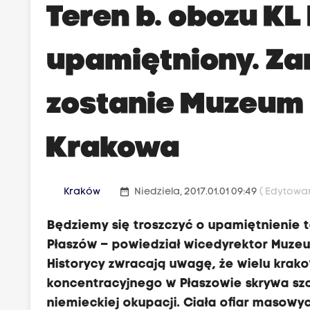
Teren b. obozu KL
upamiętniony. Za
zostanie Muzeum 
Krakowa
date_range
Kraków
Niedziela, 2017.01.01 09:49
( Edytowan
Będziemy się troszczyć o upamiętnienie 
Płaszów – powiedział wicedyrektor Muzeu
Historycy zwracają uwagę, że wielu krako
koncentracyjnego w Płaszowie skrywa sz
niemieckiej okupacji. Ciała ofiar masow