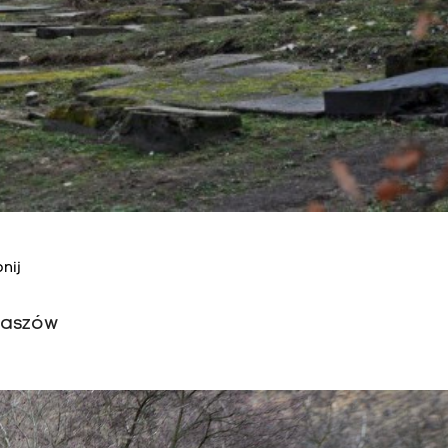
nij
łaszów