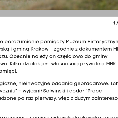
1
/
ane porozumienie pomiędzy Muzeum Historyczny
wską i gminą Kraków – zgodnie z dokumentem M
ozu. Obecnie należy on częściowo do gminy
wa. Kilka działek jest własnością prywatną. MHK
amięci.
logiczne, nieinwazyjne badania georadarowe. Ic
zniu" – wyjaśnił Salwiński i dodał: "Prace
dzone po raz pierwszy, więc z dużym zainteres