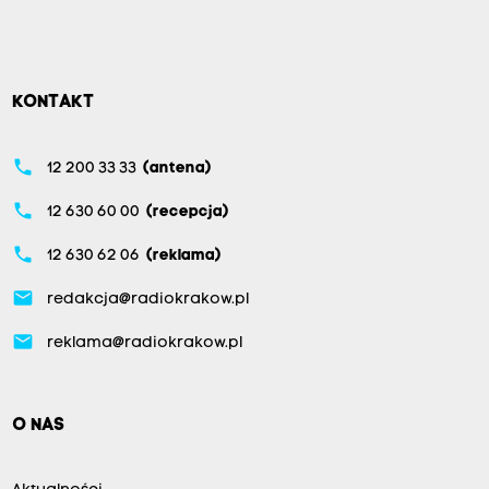
KONTAKT
phone
12 200 33 33
(antena)
phone
12 630 60 00
(recepcja)
phone
12 630 62 06
(reklama)
email
redakcja@radiokrakow.pl
email
reklama@radiokrakow.pl
O NAS