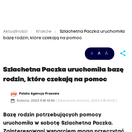
Aktualności
Kraków
Szlachetna Paczka uruchomiła
bazę rodzin, które czekają na pomoc
share
A
A
A
Szlachetna Paczka uruchomiła bazę
rodzin, które czekają na pomoc
Polska Agencja Prasowa
date_range
Sobota, 2023.11.18 10:40
( Edytowany Sobota, 2023.11.18 10:42 )
Bazę rodzin potrzebujących pomocy
uruchomiła w sobotę Szlachetna Paczka.
Zainteresowani wsparciem mogą przeczytać