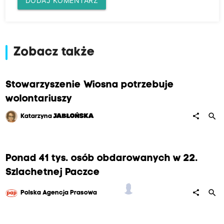
DODAJ KOMENTARZ
Zobacz także
Stowarzyszenie Wiosna potrzebuje
wolontariuszy
search
share
Katarzyna
JABŁOŃSKA
Ponad 41 tys. osób obdarowanych w 22.
Szlachetnej Paczce
search
share
Polska Agencja Prasowa