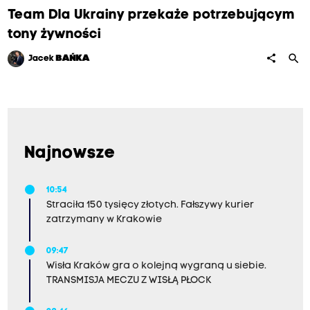
Team Dla Ukrainy przekaże potrzebującym
tony żywności
search
share
Jacek
BAŃKA
Najnowsze
10:54
Straciła 150 tysięcy złotych. Fałszywy kurier
zatrzymany w Krakowie
09:47
Wisła Kraków gra o kolejną wygraną u siebie.
TRANSMISJA MECZU Z WISŁĄ PŁOCK