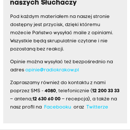
naszych Słuchaczy
Pod każdym materiałem na naszej stronie
dostępny jest przycisk, dzięki któremu
możecie Państwo wysyłać maile z opiniami.
Wszystkie będą skrupulatnie czytane i nie
pozostaną bez reakcji.
Opinie można wysyłać też bezpośrednio na
adres
opinie@radiokrakow.pl
Zapraszamy również do kontaktu z nami
poprzez SMS -
4080
, telefonicznie (
12 200 33 33
– antena,
12 630 60 00
– recepcja), a także na
nasz profil na
Facebooku
oraz
Twitterze