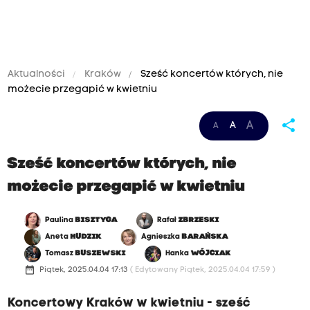
Aktualności
Kraków
Sześć koncertów których, nie
możecie przegapić w kwietniu
share
A
A
A
Sześć koncertów których, nie
możecie przegapić w kwietniu
Paulina
BISZTYGA
Rafał
ZBRZESKI
Aneta
HUDZIK
Agnieszka
BARAŃSKA
Tomasz
BUSZEWSKI
Hanka
WÓJCIAK
date_range
Piątek, 2025.04.04 17:13
( Edytowany Piątek, 2025.04.04 17:59 )
Koncertowy Kraków w kwietniu - sześć