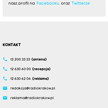
nasz profil na
Facebooku
oraz
Twitterze
KONTAKT
phone
12 200 33 33
(antena)
phone
12 630 60 00
(recepcja)
phone
12 630 62 06
(reklama)
email
redakcja@radiokrakow.pl
email
reklama@radiokrakow.pl