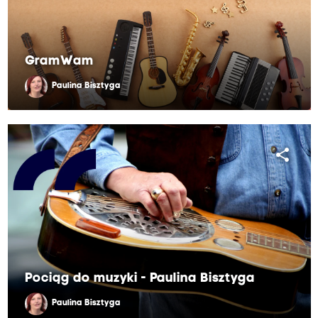
GramWam
Paulina Bisztyga
share
Pociąg do muzyki - Paulina Bisztyga
Paulina Bisztyga