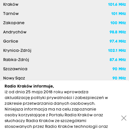
Kraków
101.6 MHz
Tarnów
101 MHz
Zakopane
100 MHz
Andrychów
98.8 MHz
Gorlice
97.4 MHz
Krynica-Zdrój
102.1 MHz
Rabka-Zdrój
87.6 MHz
Szczawnica
90 MHz
Nowy Sącz
90 MHz
Radio Kraków informuje,
iż od dnia 25 maja 2018 roku wprowadza
aktualizację polityki prywatności i zabezpieczeń w
zakresie przetwarzania danych osobowych.
Niniejsza informacja ma na celu zapoznanie
osoby korzystające z Portalu Radia Kraków oraz
słuchaczy Radia Kraków ze szczegółami
stosowanych przez Radio Kraków technologii oraz