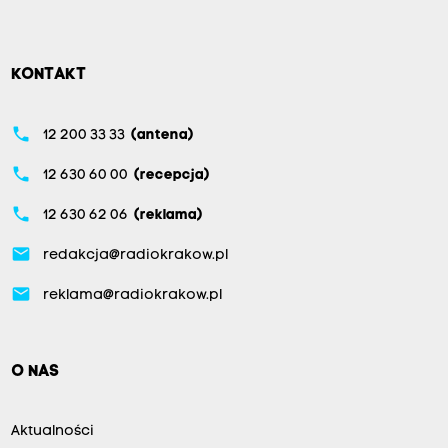
KONTAKT
phone
12 200 33 33
(antena)
phone
12 630 60 00
(recepcja)
phone
12 630 62 06
(reklama)
email
redakcja@radiokrakow.pl
email
reklama@radiokrakow.pl
O NAS
Aktualności