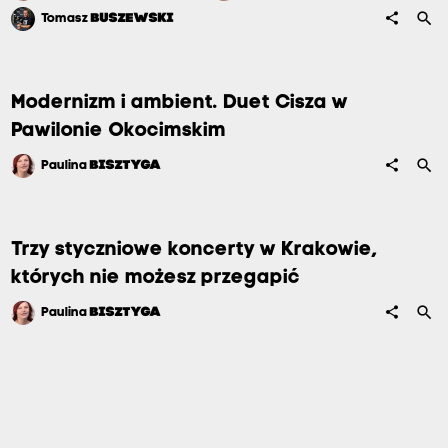
search
share
Tomasz
BUSZEWSKI
Modernizm i ambient. Duet Cisza w
Pawilonie Okocimskim
search
share
Paulina
BISZTYGA
Trzy styczniowe koncerty w Krakowie,
których nie możesz przegapić
search
share
Paulina
BISZTYGA