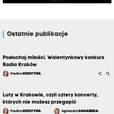
Ostatnie publikacje
Posłuchaj miłości. Walentynkowy konkurs
Radia Kraków
search
share
Paulina
BISZTYGA
Luty w Krakowie, czyli cztery koncerty,
których nie możesz przegapić
Paulina
BISZTYGA
Agnieszka
BARAŃSKA