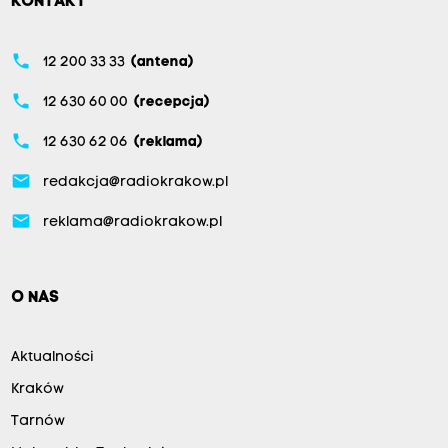
KONTAKT
phone
12 200 33 33
(antena)
phone
12 630 60 00
(recepcja)
phone
12 630 62 06
(reklama)
email
redakcja@radiokrakow.pl
email
reklama@radiokrakow.pl
O NAS
Aktualności
Kraków
Tarnów