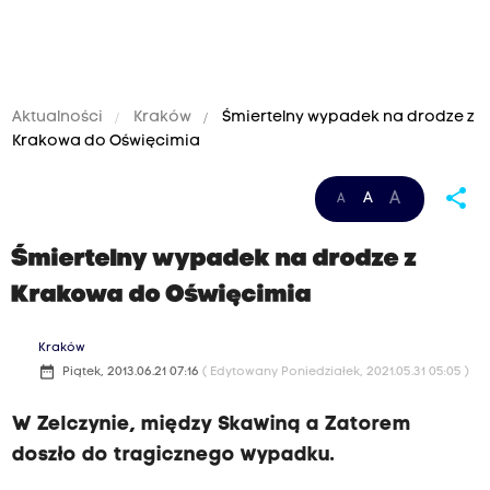
Aktualności
Kraków
Śmiertelny wypadek na drodze z
Krakowa do Oświęcimia
share
A
A
A
Śmiertelny wypadek na drodze z
Krakowa do Oświęcimia
Kraków
date_range
Piątek, 2013.06.21 07:16
( Edytowany Poniedziałek, 2021.05.31 05:05 )
W Zelczynie, między Skawiną a Zatorem
doszło do tragicznego wypadku.