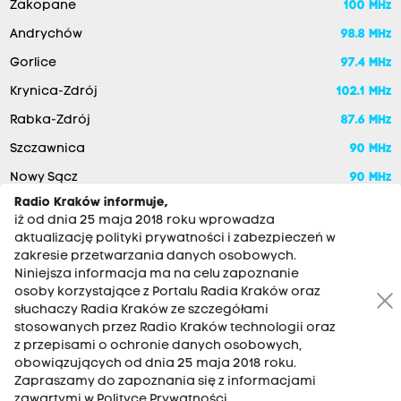
Zakopane
100 MHz
Andrychów
98.8 MHz
Gorlice
97.4 MHz
Krynica-Zdrój
102.1 MHz
Rabka-Zdrój
87.6 MHz
Szczawnica
90 MHz
Nowy Sącz
90 MHz
Radio Kraków informuje,
iż od dnia 25 maja 2018 roku wprowadza
aktualizację polityki prywatności i zabezpieczeń w
zakresie przetwarzania danych osobowych.
Niniejsza informacja ma na celu zapoznanie
osoby korzystające z Portalu Radia Kraków oraz
słuchaczy Radia Kraków ze szczegółami
stosowanych przez Radio Kraków technologii oraz
RADIO KRAKÓW SA. Aleja Juliusza Słowackiego 22, 30-007
z przepisami o ochronie danych osobowych,
Kraków
obowiązujących od dnia 25 maja 2018 roku.
Zapraszamy do zapoznania się z informacjami
Antena: 12 200 33 33
zawartymi w Polityce Prywatności.