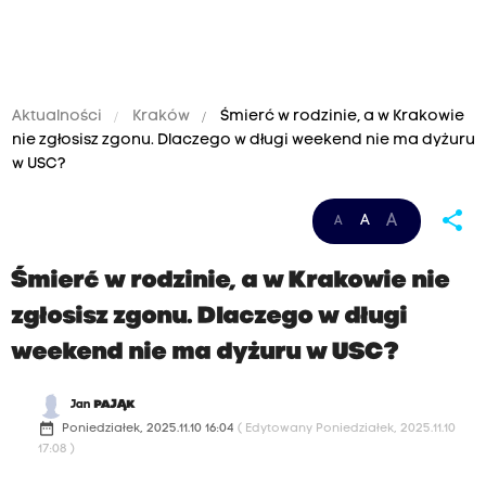
Aktualności
Kraków
Śmierć w rodzinie, a w Krakowie
nie zgłosisz zgonu. Dlaczego w długi weekend nie ma dyżuru
w USC?
share
A
A
A
Śmierć w rodzinie, a w Krakowie nie
zgłosisz zgonu. Dlaczego w długi
weekend nie ma dyżuru w USC?
Jan
PAJĄK
date_range
Poniedziałek, 2025.11.10 16:04
( Edytowany Poniedziałek, 2025.11.10
17:08 )