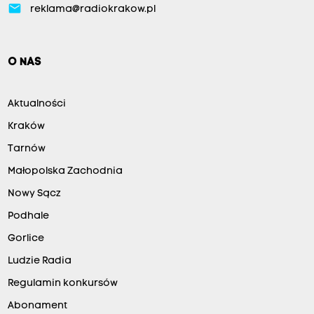
email
reklama@radiokrakow.pl
O NAS
Aktualności
Kraków
Tarnów
Małopolska Zachodnia
Nowy Sącz
Podhale
Gorlice
Ludzie Radia
Regulamin konkursów
Abonament