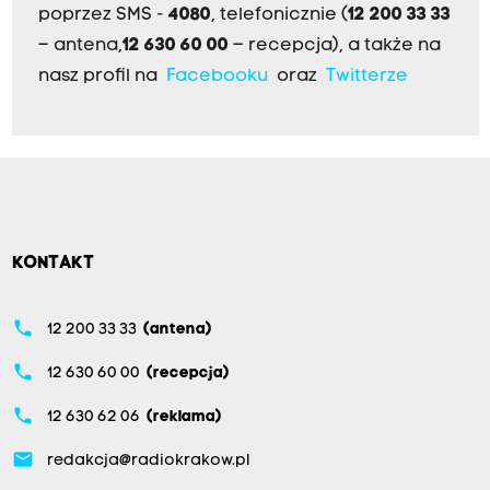
poprzez SMS -
4080
, telefonicznie (
12 200 33 33
– antena,
12 630 60 00
– recepcja), a także na
nasz profil na
Facebooku
oraz
Twitterze
KONTAKT
phone
12 200 33 33
(antena)
phone
12 630 60 00
(recepcja)
phone
12 630 62 06
(reklama)
email
redakcja@radiokrakow.pl