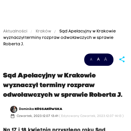
Aktualności
Kraków
Sąd Apelacyjny w Krakowie
wyznaczył terminy rozpraw odwoławczych w sprawie
Roberta J.
share
A
A
A
Sąd Apelacyjny w Krakowie
wyznaczył terminy rozpraw
odwoławczych w sprawie Roberta J.
Dominika
KOSSAKOWSKA
date_range
Czwartek, 2023.12.07 13:41
( Edytowany Czwartek, 2023.12.07 14:13 )
Na 17 i 18 kwietnia przyszłego roku Sąd