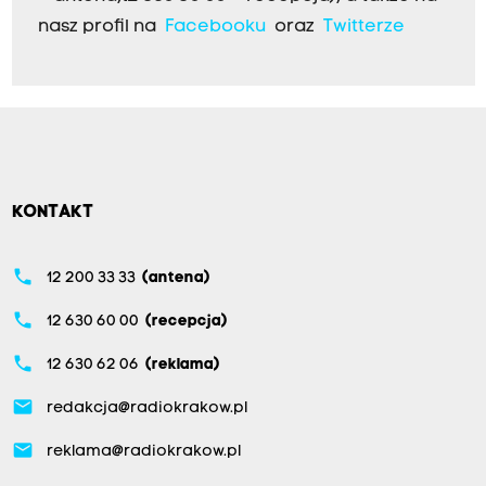
nasz profil na
Facebooku
oraz
Twitterze
KONTAKT
phone
12 200 33 33
(antena)
phone
12 630 60 00
(recepcja)
phone
12 630 62 06
(reklama)
email
redakcja@radiokrakow.pl
email
reklama@radiokrakow.pl