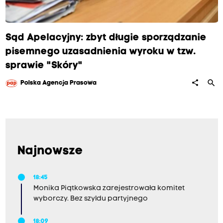
Sąd Apelacyjny: zbyt długie sporządzanie
pisemnego uzasadnienia wyroku w tzw.
sprawie "Skóry"
search
share
Polska Agencja Prasowa
Najnowsze
18:45
Monika Piątkowska zarejestrowała komitet
wyborczy. Bez szyldu partyjnego
18:09