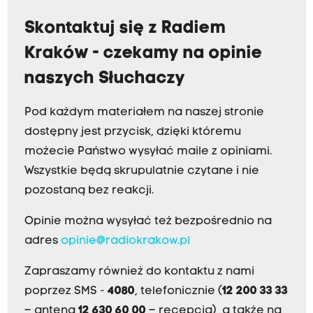
Skontaktuj się z Radiem
Kraków - czekamy na opinie
naszych Słuchaczy
Pod każdym materiałem na naszej stronie
dostępny jest przycisk, dzięki któremu
możecie Państwo wysyłać maile z opiniami.
Wszystkie będą skrupulatnie czytane i nie
pozostaną bez reakcji.
Opinie można wysyłać też bezpośrednio na
adres
opinie@radiokrakow.pl
Zapraszamy również do kontaktu z nami
poprzez SMS -
4080
, telefonicznie (
12 200 33 33
– antena,
12 630 60 00
– recepcja), a także na