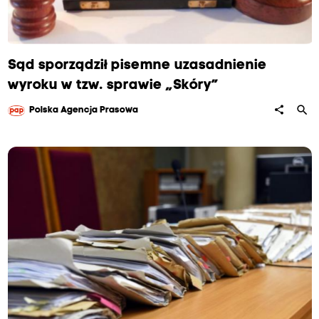
Sąd sporządził pisemne uzasadnienie
wyroku w tzw. sprawie „Skóry”
search
share
Polska Agencja Prasowa