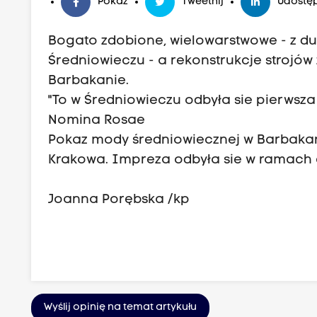
Pokaż
Tweetnij
Udostęp
Bogato zdobione, wielowarstwowe - z duż
Średniowieczu - a rekonstrukcje strojów
Barbakanie.
"To w Średniowieczu odbyła sie pierwsz
Nomina Rosae
Pokaz mody średniowiecznej w Barbakan
Krakowa. Impreza odbyła sie w ramach cy
Joanna Porębska /kp
Wyślij opinię na temat artykułu