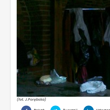
(fot. J.Porębska)