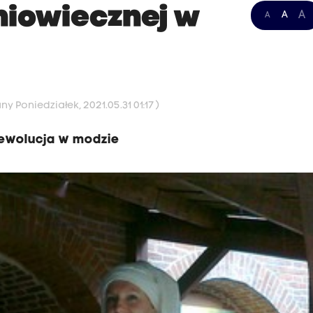
niowiecznej w
A
A
A
y Poniedziałek, 2021.05.31 01:17 )
rewolucja w modzie