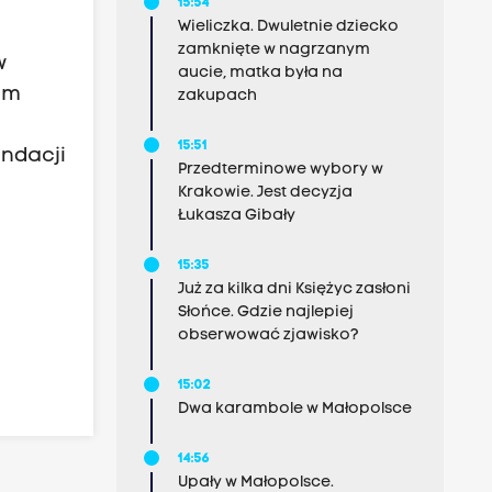
15:54
Wieliczka. Dwuletnie dziecko
zamknięte w nagrzanym
w
aucie, matka była na
im
zakupach
15:51
undacji
Przedterminowe wybory w
Krakowie. Jest decyzja
Łukasza Gibały
15:35
Już za kilka dni Księżyc zasłoni
Słońce. Gdzie najlepiej
obserwować zjawisko?
15:02
Dwa karambole w Małopolsce
14:56
Upały w Małopolsce.