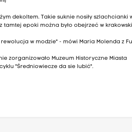
nij
ym dekoltem. Takie suknie nosiły szlachcianki 
 z tamtej epoki można było obejrzeć w krakowsk
a rewolucja w modzie" - mówi Maria Molenda z F
ie zorganizowało Muzeum Historyczne Miasta
klu "Średniowiecze da sie lubić".