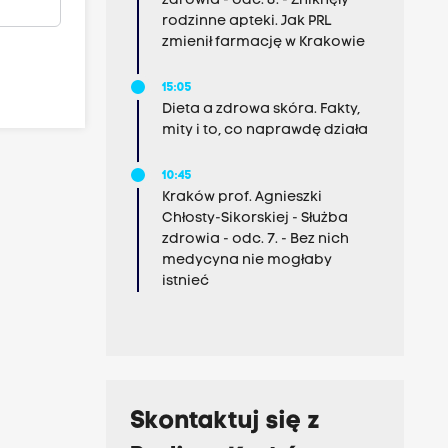
zdrowia - odc. 8. - Zniknęły
rodzinne apteki. Jak PRL
zmienił farmację w Krakowie
15:05
Dieta a zdrowa skóra. Fakty,
mity i to, co naprawdę działa
10:45
Kraków prof. Agnieszki
Chłosty-Sikorskiej - Służba
zdrowia - odc. 7. - Bez nich
medycyna nie mogłaby
istnieć
Skontaktuj się z