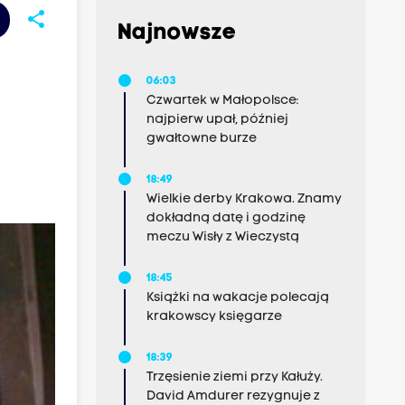
share
Najnowsze
06:03
Czwartek w Małopolsce:
najpierw upał, później
gwałtowne burze
18:49
Wielkie derby Krakowa. Znamy
dokładną datę i godzinę
meczu Wisły z Wieczystą
18:45
Książki na wakacje polecają
krakowscy księgarze
18:39
Trzęsienie ziemi przy Kałuży.
David Amdurer rezygnuje z