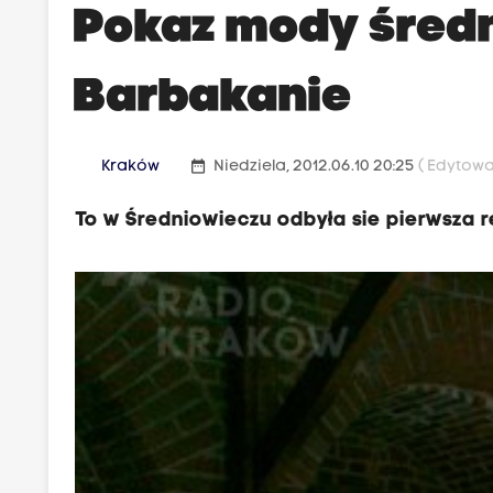
Pokaz mody śred
Barbakanie
date_range
Kraków
Niedziela, 2012.06.10 20:25
( Edytowan
To w Średniowieczu odbyła sie pierwsza 