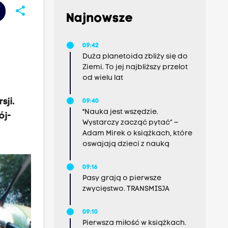
share
Najnowsze
09:42
Duża planetoida zbliży się do
Ziemi. To jej najbliższy przelot
od wielu lat
ji.
09:40
"Nauka jest wszędzie.
ój-
Wystarczy zacząć pytać” –
Adam Mirek o książkach, które
oswajają dzieci z nauką
09:16
Pasy grają o pierwsze
zwycięstwo. TRANSMISJA
09:10
Pierwsza miłość w książkach.