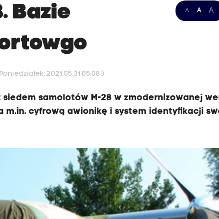
. Bazie
A
A
A
portowgo
oniedziałek, 2021.05.31 05:08 )
ż siedem samolotów M-28 w zmodernizowanej wers
 m.in. cyfrową awionikę i system identyfikacji sw