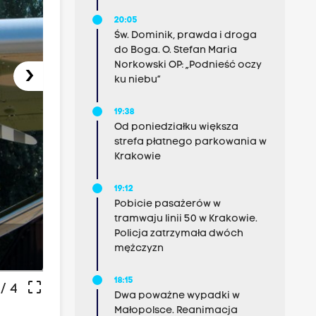
20:05
Św. Dominik, prawda i droga
do Boga. O. Stefan Maria
Norkowski OP: „Podnieść oczy
›
ku niebu”
19:38
Od poniedziałku większa
strefa płatnego parkowania w
Krakowie
19:12
Pobicie pasażerów w
tramwaju linii 50 w Krakowie.
Policja zatrzymała dwóch
-
mężczyzn
18:15
crop_free
/ 4
Dwa poważne wypadki w
Małopolsce. Reanimacja