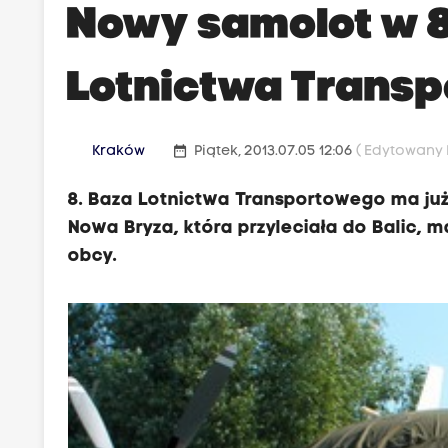
Nowy samolot w 8
Lotnictwa Trans
date_range
Kraków
Piątek, 2013.07.05 12:06
( Edytowany P
8. Baza Lotnictwa Transportowego ma ju
Nowa Bryza, która przyleciała do Balic, ma
obcy.