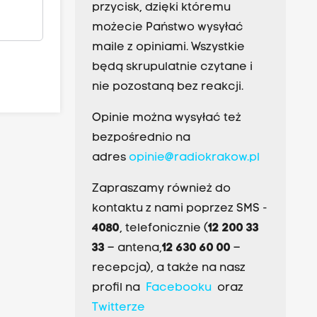
przycisk, dzięki któremu
możecie Państwo wysyłać
maile z opiniami. Wszystkie
będą skrupulatnie czytane i
nie pozostaną bez reakcji.
Opinie można wysyłać też
bezpośrednio na
adres
opinie@radiokrakow.pl
Zapraszamy również do
kontaktu z nami poprzez SMS -
4080
, telefonicznie (
12 200 33
33
– antena,
12 630 60 00
–
recepcja), a także na nasz
profil na
Facebooku
oraz
Twitterze