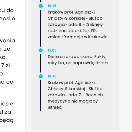
10:45
ku do
Kraków prof. Agnieszki
nosi 6
Chłosty-Sikorskiej - Służba
zdrowia - odc. 8. - Zniknęły
rodzinne apteki. Jak PRL
zmienił farmację w Krakowie
owania
, że
15:05
ko
Dieta a zdrowa skóra. Fakty,
mity i to, co naprawdę działa
7 zł
ie
10:45
mo co
Kraków prof. Agnieszki
Chłosty-Sikorskiej - Służba
zdrowia - odc. 7. - Bez nich
medycyna nie mogłaby
iesie
istnieć
zł za
y będą