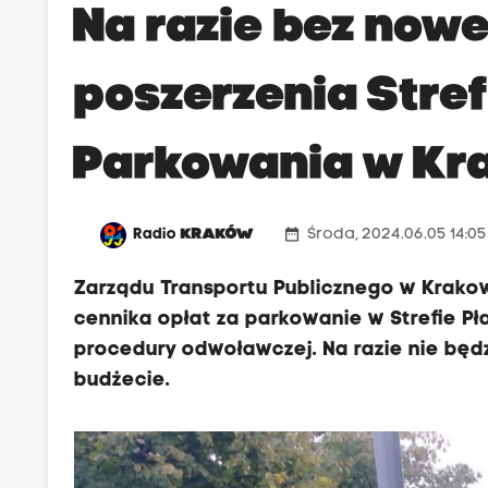
Na razie bez nowe
poszerzenia Stre
Parkowania w Kr
date_range
Radio
KRAKÓW
Środa, 2024.06.05 14:0
Zarządu Transportu Publicznego w Krako
cennika opłat za parkowanie w Strefie P
procedury odwoławczej. Na razie nie będz
budżecie.