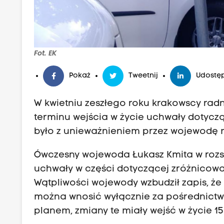
Fot. EK
Pokaż
Tweetnij
Udostęp
W kwietniu zeszłego roku krakowscy radn
terminu wejścia w życie uchwały dotycz
było z unieważnieniem przez wojewodę m
Ówczesny wojewoda Łukasz Kmita w rozs
uchwały w części dotyczącej zróżnicowan
Wątpliwości wojewody wzbudził zapis, ż
można wnosić wyłącznie za pośrednictw
planem, zmiany te miały wejść w życie 15