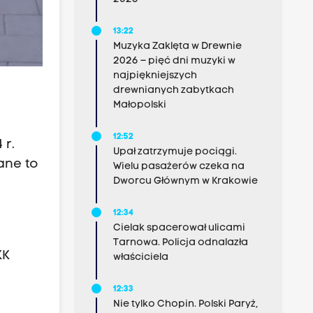
13:22
Muzyka Zaklęta w Drewnie
2026 – pięć dni muzyki w
najpiękniejszych
drewnianych zabytkach
Małopolski
12:52
 r.
Upał zatrzymuje pociągi.
ane to
Wielu pasażerów czeka na
Dworcu Głównym w Krakowie
12:34
Cielak spacerował ulicami
.
Tarnowa. Policja odnalazła
KK
właściciela
12:33
Nie tylko Chopin. Polski Paryż,