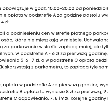
 obowiązuje w godz. 10.00–20.00 od poniedział
nie opłata w podstrefie A za godzinę postoju wy
4 zł.
ali o podniesieniu cen w strefie płatnego park
 osób, które nie mieszkają w mieście. Uchwalono
za parkowanie w strefie zapłacą mniej, ale tyl
ych. W podstrefie A - 6 zł za pierwszą godzinę, 
owiednio 5, 6 i 7 zł, a w podstrefie C opłata będz
e KK skorzystają z parkometru, to zapłacą tyle sa
, opłata w podstrefie A za pierwszą godzinę wyn
 podstrefie B opłata ta wyniesie 8 zł za pierwszą, 9 
trefie C odpowiednio: 7, 8 i 9 zł. Kolejne godzin