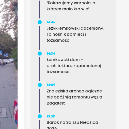
"Pokazujemy Warhola, o
którym mało kto wie"
14:46
Język łemkowski doceniony.
To nośnik pamięci i
tożsamości
14:34
Łemkowski dom –
architektura zapomnianej
tożsamości
14:09
Znaleziska archeologiczne
nie opóźnią remontu węzła
Bagatela
13:39
Barok na Spiszu Niedzica
2026