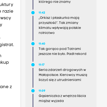
którego nie znamy
uktury
 razie
11:42
owscy
„Orkisz i płaskurka mają
przyszłość”. Tak zmiany
y
klimatu wpływają polskie
rolnictwo
e
11:40
istrat.
Tak gorąco pod Tatrami
jeszcze nie było. Padł rekord
m
akup
11:17
Seria zdarzeń drogowych w
Małopolsce. Kierowcy muszą
liczyć się z utrudnieniami
ane z
11:09
Gąsieniczka z wnętrza liścia
miąższ wyjada