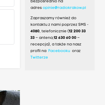
bezpośrednio na
adres
opinie@radiokrakow.pl
Zapraszamy również do
kontaktu z nami poprzez SMS -
4080
, telefonicznie (
12 200 33
33
– antena,
12 630 60 00
–
recepcja), a także na nasz
profil na
Facebooku
oraz
Twitterze