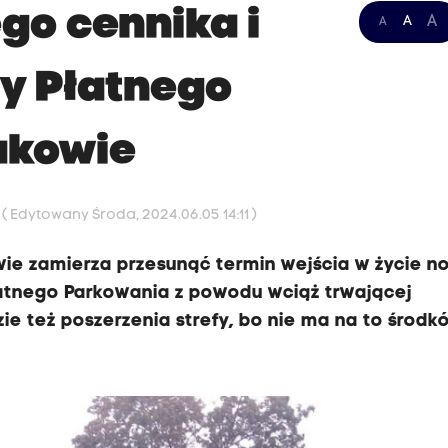
go cennika i
A
A
A
fy Płatnego
akowie
5
( Edytowany Środa, 2024.06.05 14:11 )
wie zamierza przesunąć termin wejścia w życie 
łatnego Parkowania z powodu wciąż trwającej
ie też poszerzenia strefy, bo nie ma na to środk