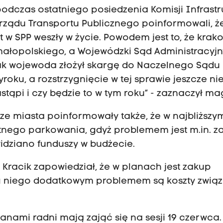
podczas ostatniego posiedzenia Komisji Infrastr
rządu Transportu Publicznego poinformowali, że
 w SPP weszły w życie. Powodem jest to, że krak
małopolskiego, a Wojewódzki Sąd Administracyjn
dnak wojewoda złożył skargę do Naczelnego Sądu
ku, a rozstrzygnięcie w tej sprawie jeszcze ni
tąpi i czy będzie to w tym roku” - zaznaczył mag
e miasta poinformowały także, że w najbliższy
łatnego parkowania, gdyż problemem jest m.in. z
idziano funduszy w budżecie.
Kracik zapowiedział, że w planach jest zakup
g niego dodatkowym problemem są koszty związ
anami radni mają zająć się na sesji 19 czerwca.