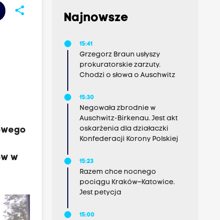
share
Najnowsze
15:41
Grzegorz Braun usłyszy
prokuratorskie zarzuty.
Chodzi o słowa o Auschwitz
15:30
Negowała zbrodnie w
Auschwitz-Birkenau. Jest akt
oskarżenia dla działaczki
nowego
Konfederacji Korony Polskiej
ów w
15:23
Razem chce nocnego
pociągu Kraków–Katowice.
Jest petycja
15:00