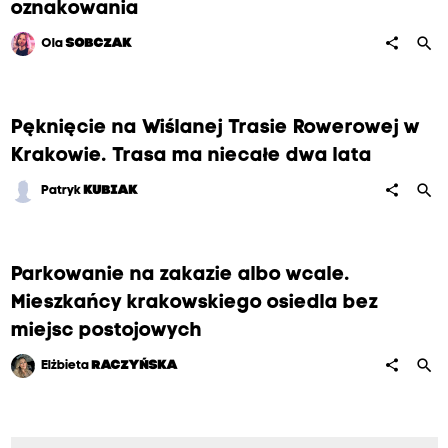
oznakowania
search
share
Ola
SOBCZAK
Pęknięcie na Wiślanej Trasie Rowerowej w
Krakowie. Trasa ma niecałe dwa lata
search
share
Patryk
KUBIAK
Parkowanie na zakazie albo wcale.
Mieszkańcy krakowskiego osiedla bez
miejsc postojowych
search
share
Elżbieta
RACZYŃSKA