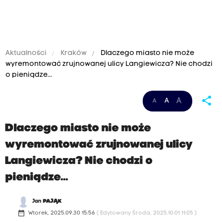
Aktualności
Kraków
Dlaczego miasto nie może
wyremontować zrujnowanej ulicy Langiewicza? Nie chodzi
o pieniądze...
share
A
A
A
Dlaczego miasto nie może
wyremontować zrujnowanej ulicy
Langiewicza? Nie chodzi o
pieniądze...
Jan
PAJĄK
date_range
Wtorek, 2025.09.30 15:56
( Edytowany Środa, 2025.10.01 11:05 )