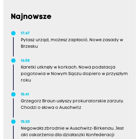
Najnowsze
17:47
Pytasz urząd, możesz zapłacić. Nowe zasady w
Brzesku
16:58
Karetki utknęły w korkach. Nowa podstacja
pogotowia w Nowym Sączu dopiero w przyszłym
roku
15:41
Grzegorz Braun usłyszy prokuratorskie zarzuty.
Chodzi o słowa o Auschwitz
15:30
Negowała zbrodnie w Auschwitz-Birkenau. Jest
akt oskarżenia dla działaczki Konfederacji