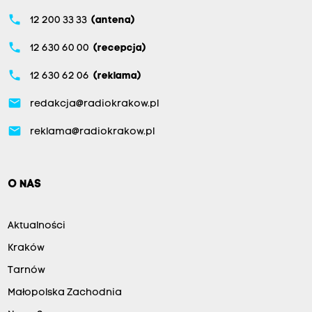
phone
12 200 33 33
(antena)
phone
12 630 60 00
(recepcja)
phone
12 630 62 06
(reklama)
email
redakcja@radiokrakow.pl
email
reklama@radiokrakow.pl
O NAS
Aktualności
Kraków
Tarnów
Małopolska Zachodnia