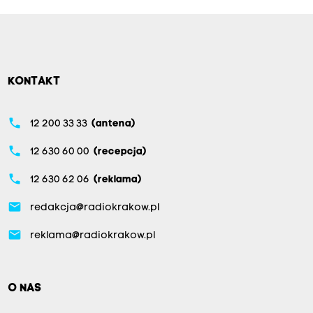
KONTAKT
phone
12 200 33 33
(antena)
phone
12 630 60 00
(recepcja)
phone
12 630 62 06
(reklama)
email
redakcja@radiokrakow.pl
email
reklama@radiokrakow.pl
O NAS