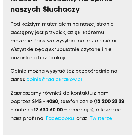
naszych Słuchaczy
Pod każdym materiałem na naszej stronie
dostępny jest przycisk, dzięki któremu
możecie Państwo wysyłać maile z opiniami.
Wszystkie będą skrupulatnie czytane i nie
pozostaną bez reakcji.
Opinie można wysyłać też bezpośrednio na
adres
opinie@radiokrakow.pl
Zapraszamy również do kontaktu z nami
poprzez SMS -
4080
, telefonicznie (
12 200 33 33
– antena,
12 630 60 00
– recepcja), a także na
nasz profil na
Facebooku
oraz
Twitterze