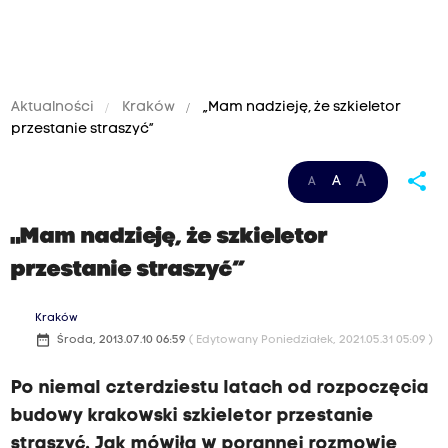
Aktualności
Kraków
„Mam nadzieję, że szkieletor
przestanie straszyć”
share
A
A
A
„Mam nadzieję, że szkieletor
przestanie straszyć”
Kraków
date_range
Środa, 2013.07.10 06:59
( Edytowany Poniedziałek, 2021.05.31 05:09 )
Po niemal czterdziestu latach od rozpoczęcia
budowy krakowski szkieletor przestanie
straszyć. Jak mówiła w porannej rozmowie