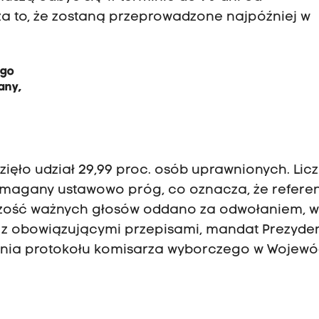
 to, że zostaną przeprowadzone najpóźniej w
ego
any,
ęło udział 29,99 proc. osób uprawnionych. Lic
ymagany ustawowo próg, co oznacza, że refer
kszość ważnych głosów oddano za odwołaniem, w
e z obowiązującymi przepisami, mandat Prezyde
enia protokołu komisarza wyborczego w Wojew