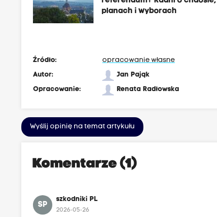
referendum? Radni o chaosie,
planach i wyborach
Źródło:
opracowanie własne
Autor:
Jan Pająk
Opracowanie:
Renata Radłowska
Wyślij opinię na temat artykułu
Komentarze (1)
szkodniki PL
SP
2026-05-26