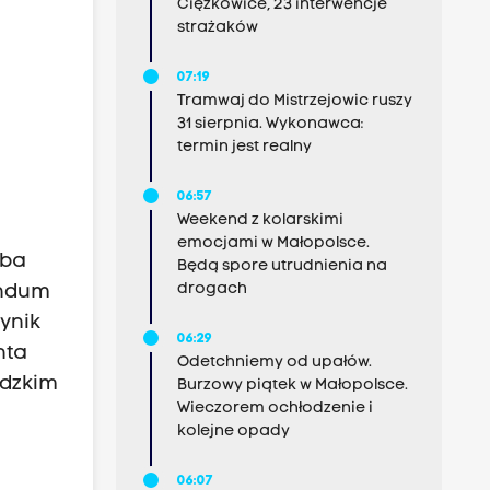
Ciężkowice, 23 interwencje
strażaków
07:19
Tramwaj do Mistrzejowic ruszy
31 sierpnia. Wykonawca:
termin jest realny
06:57
Weekend z kolarskimi
emocjami w Małopolsce.
zba
Będą spore utrudnienia na
drogach
endum
ynik
06:29
nta
Odetchniemy od upałów.
ódzkim
Burzowy piątek w Małopolsce.
Wieczorem ochłodzenie i
kolejne opady
06:07