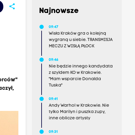
share
Najnowsze
09:47
Wisła Kraków gra o kolejną
wygraną u siebie. TRANSMISJA
MECZU Z WISŁĄ PŁOCK
09:46
Nie będzie innego kandydata
z szyldem KO w Krakowie.
"Mam wsparcie Donalda
borców"
Tuska"
aczył,
09:41
Andy Warhol w Krakowie. Nie
tylko Marilyn i puszka zupy,
inne oblicze artysty
09:31