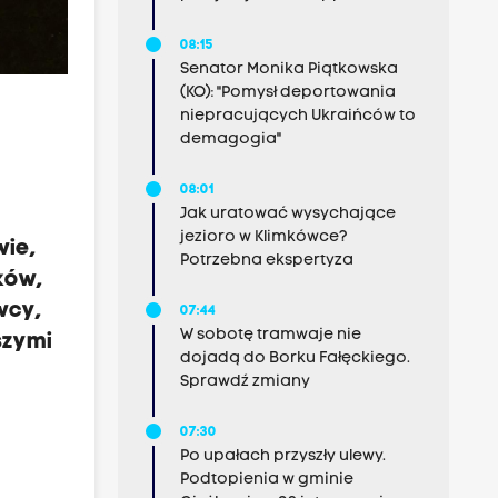
08:15
Senator Monika Piątkowska
(KO): "Pomysł deportowania
niepracujących Ukraińców to
demagogia"
08:01
Jak uratować wysychające
jezioro w Klimkówce?
wie,
Potrzebna ekspertyza
ków,
wcy,
07:44
W sobotę tramwaje nie
szymi
dojadą do Borku Fałęckiego.
Sprawdź zmiany
07:30
Po upałach przyszły ulewy.
Podtopienia w gminie