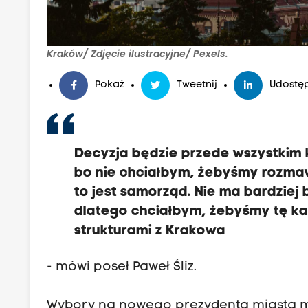
Kraków/ Zdjęcie ilustracyjne/ Pexels.
Pokaż
Tweetnij
Udostęp
Decyzja będzie przede wszystkim 
bo nie chciałbym, żebyśmy rozmaw
to jest samorząd. Nie ma bardzie
dlatego chciałbym, żebyśmy tę ka
strukturami z Krakowa
- mówi poseł Paweł Śliz.
Wybory na nowego prezydenta miasta mu