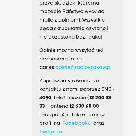
przycisk, dzięki któremu
możecie Państwo wysyłać
maile z opiniami. Wszystkie
będą skrupulatnie czytane i
nie pozostaną bez reakcji.
Opinie można wysyłać też
bezpośrednio na
adres
opinie@radiokrakow.pl
Zapraszamy również do
kontaktu z nami poprzez SMS -
4080
, telefonicznie (
12 200 33
33
– antena,
12 630 60 00
–
recepcja), a także na nasz
profil na
Facebooku
oraz
Twitterze