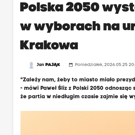
Polska 2050 wys
w wyborach na u
Krakowa
date_range
Jan
PAJĄK
Poniedziałek, 2026.05.25 20
"Zależy nam, żeby to miasto miało prezyde
- mówi Paweł Śliz z Polski 2050 odnosząc
że partia w niedługim czasie zajmie si