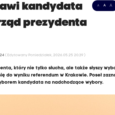
tawi kandydata
A
A
A
rząd prezydenta
:24
( Edytowany Poniedziałek, 2026.05.25 20:39 )
nta, który nie tylko słucha, ale także słyszy wy
 się do wyniku referendum w Krakowie. Poseł zazn
ę wyborem kandydata na nadchodzące wybory.