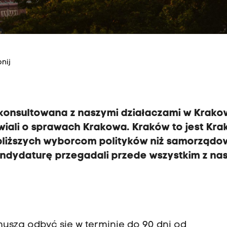
nij
konsultowana z naszymi działaczami w Krako
iali o sprawach Krakowa. Kraków to jest Kra
j bliższych wyborcom polityków niż samorządo
ndydaturę przegadali przede wszystkim z na
szą odbyć się w terminie do 90 dni od