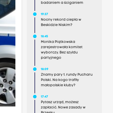
badaniem a ściganiem
19:37
Nocny rekord ciepła w
Beskidzie Niskim?
18:45
Monika Piątkowska
zarejestrowała komitet
wyborczy. Bez szyldu
partyjnego
18:09
Znamy pary 1. rundy Pucharu
Polski. Na kogo trafiły
małopolskie kluby?
17:47
Pytasz urząd, możesz
zapłacić. Nowe zasady w
Brzesku