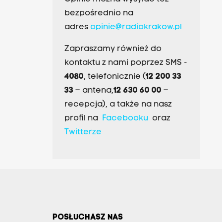
bezpośrednio na
adres
opinie@radiokrakow.pl
Zapraszamy również do
kontaktu z nami poprzez SMS -
4080
, telefonicznie (
12 200 33
33
– antena,
12 630 60 00
–
recepcja), a także na nasz
profil na
Facebooku
oraz
Twitterze
POSŁUCHASZ NAS