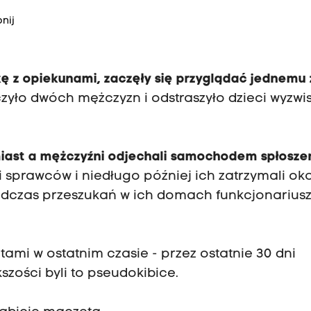
nij
zkę z opiekunami, zaczęły się przyglądać jednemu 
zyło dwóch mężczyzn i odstraszyło dzieci wyzwi
iast a mężczyźni odjechali samochodem spłosze
 sprawców i niedługo później ich zatrzymali oka
Podczas przeszukań w ich domach funkcjonarius
ami w ostatnim czasie - przez ostatnie 30 dni
szości byli to pseudokibice.