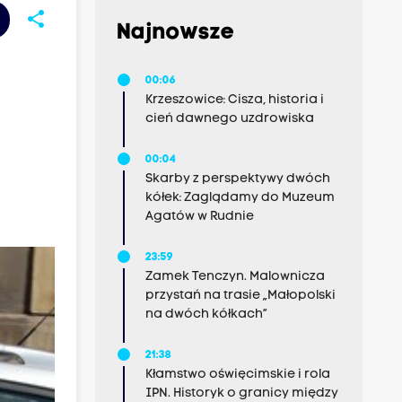
share
Najnowsze
00:06
Krzeszowice: Cisza, historia i
cień dawnego uzdrowiska
00:04
Skarby z perspektywy dwóch
kółek: Zaglądamy do Muzeum
Agatów w Rudnie
23:59
Zamek Tenczyn. Malownicza
przystań na trasie „Małopolski
na dwóch kółkach”
21:38
Kłamstwo oświęcimskie i rola
IPN. Historyk o granicy między