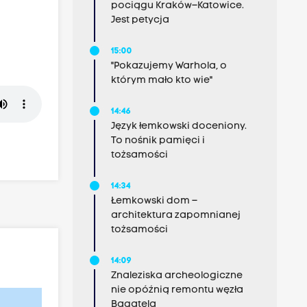
pociągu Kraków–Katowice.
Jest petycja
15:00
"Pokazujemy Warhola, o
którym mało kto wie"
14:46
Język łemkowski doceniony.
To nośnik pamięci i
tożsamości
14:34
Łemkowski dom –
architektura zapomnianej
tożsamości
14:09
Znaleziska archeologiczne
nie opóźnią remontu węzła
Bagatela