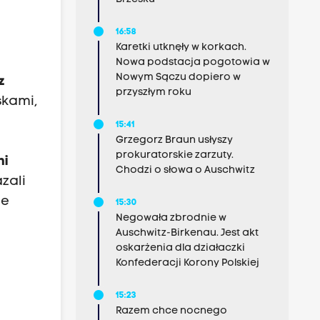
16:58
Karetki utknęły w korkach.
Nowa podstacja pogotowia w
Nowym Sączu dopiero w
z
przyszłym roku
skami,
15:41
Grzegorz Braun usłyszy
prokuratorskie zarzuty.
ni
Chodzi o słowa o Auschwitz
zali
ze
15:30
Negowała zbrodnie w
Auschwitz-Birkenau. Jest akt
oskarżenia dla działaczki
Konfederacji Korony Polskiej
15:23
Razem chce nocnego