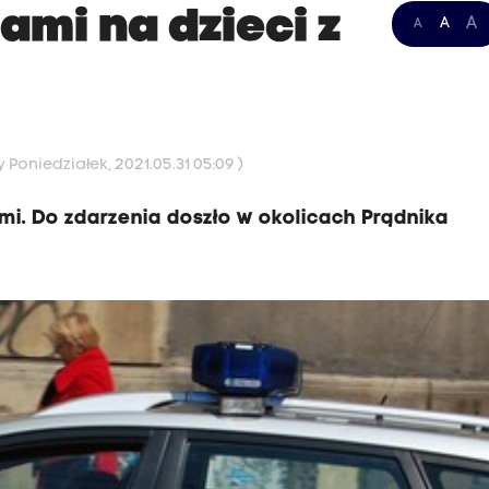
ami na dzieci z
A
A
A
 Poniedziałek, 2021.05.31 05:09 )
mi. Do zdarzenia doszło w okolicach Prądnika