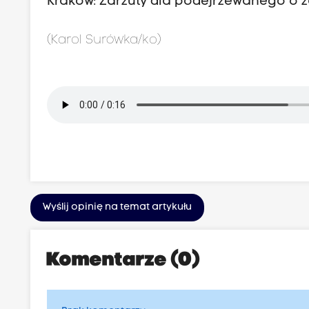
Kraków: Zarzuty dla podejrzewanego o 
(Karol Surówka/ko)
Wyślij opinię na temat artykułu
Komentarze (0)