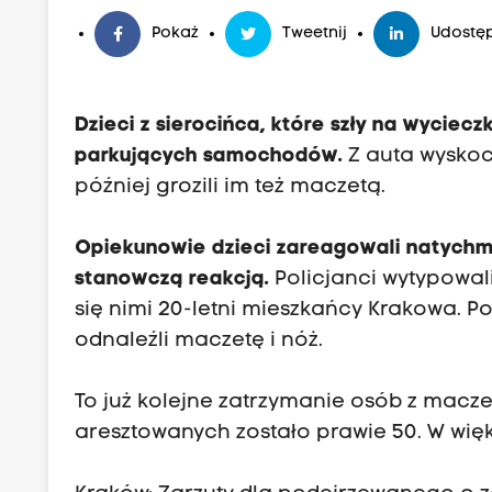
Pokaż
Tweetnij
Udostęp
Dzieci z sierocińca, które szły na wyciec
parkujących samochodów.
Z auta wyskoc
później grozili im też maczetą.
Opiekunowie dzieci zareagowali natychm
stanowczą reakcją.
Policjanci wytypowali
się nimi 20-letni mieszkańcy Krakowa. 
odnaleźli maczetę i nóż.
To już kolejne zatrzymanie osób z maczet
aresztowanych zostało prawie 50. W więk