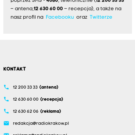
poprzez SMS -
4080
, telefonicznie (
12 200 33 33
– antena,
12 630 60 00
– recepcja), a także na
nasz profil na
Facebooku
oraz
Twitterze
KONTAKT
phone
12 200 33 33
(antena)
phone
12 630 60 00
(recepcja)
phone
12 630 62 06
(reklama)
email
redakcja@radiokrakow.pl