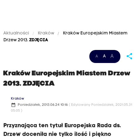
Aktualności
Kraków
Kraków Europejskim Miastem
Drzew 2013.
ZDJĘCIA
share
A
A
A
Kraków Europejskim Miastem Drzew
2013.
ZDJĘCIA
Kraków
date_range
Poniedziałek, 2013.06.24 10:16
( Edytowany Poniedziałek, 2021.05.31
05:05 )
Przyznająca ten tytuł Europejska Rada ds.
Drzew doceniła nie tylko ilość i piękno