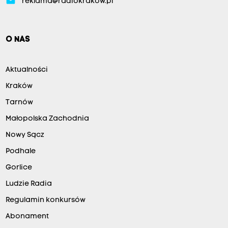
email
reklama@radiokrakow.pl
O NAS
Aktualności
Kraków
Tarnów
Małopolska Zachodnia
Nowy Sącz
Podhale
Gorlice
Ludzie Radia
Regulamin konkursów
Abonament