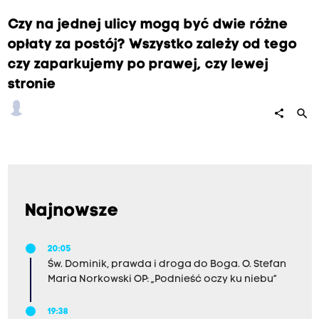
Czy na jednej ulicy mogą być dwie różne
opłaty za postój? Wszystko zależy od tego
czy zaparkujemy po prawej, czy lewej
stronie
search
share
Najnowsze
20:05
Św. Dominik, prawda i droga do Boga. O. Stefan
Maria Norkowski OP: „Podnieść oczy ku niebu”
19:38