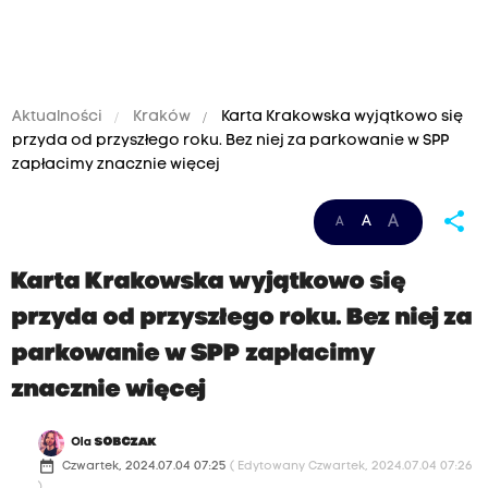
Aktualności
Kraków
Karta Krakowska wyjątkowo się
przyda od przyszłego roku. Bez niej za parkowanie w SPP
zapłacimy znacznie więcej
share
A
A
A
Karta Krakowska wyjątkowo się
przyda od przyszłego roku. Bez niej za
parkowanie w SPP zapłacimy
znacznie więcej
Ola
SOBCZAK
date_range
Czwartek, 2024.07.04 07:25
( Edytowany Czwartek, 2024.07.04 07:26
)