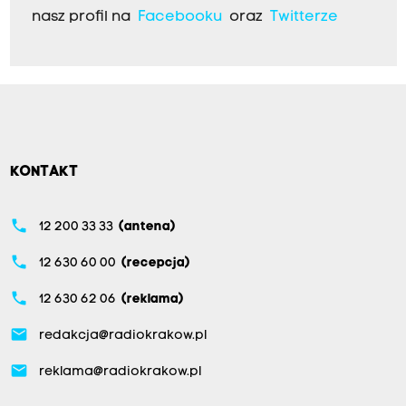
nasz profil na
Facebooku
oraz
Twitterze
KONTAKT
phone
12 200 33 33
(antena)
phone
12 630 60 00
(recepcja)
phone
12 630 62 06
(reklama)
email
redakcja@radiokrakow.pl
email
reklama@radiokrakow.pl