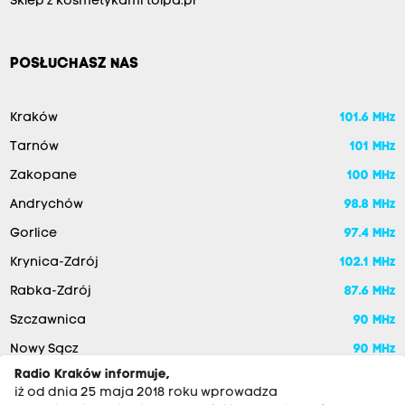
Sklep z kosmetykami tolpa.pl
POSŁUCHASZ NAS
Kraków
101.6 MHz
Tarnów
101 MHz
Zakopane
100 MHz
Andrychów
98.8 MHz
Gorlice
97.4 MHz
Krynica-Zdrój
102.1 MHz
Rabka-Zdrój
87.6 MHz
Szczawnica
90 MHz
Nowy Sącz
90 MHz
Radio Kraków informuje,
iż od dnia 25 maja 2018 roku wprowadza