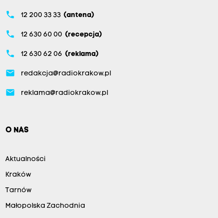
phone
12 200 33 33
(antena)
phone
12 630 60 00
(recepcja)
phone
12 630 62 06
(reklama)
email
redakcja@radiokrakow.pl
email
reklama@radiokrakow.pl
O NAS
Aktualności
Kraków
Tarnów
Małopolska Zachodnia