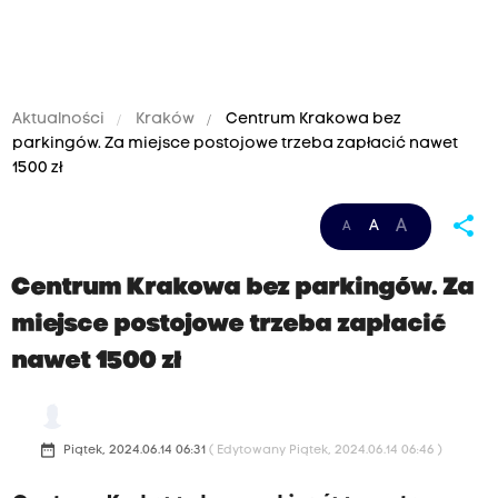
Aktualności
Kraków
Centrum Krakowa bez
parkingów. Za miejsce postojowe trzeba zapłacić nawet
1500 zł
share
A
A
A
Centrum Krakowa bez parkingów. Za
miejsce postojowe trzeba zapłacić
nawet 1500 zł
date_range
Piątek, 2024.06.14 06:31
( Edytowany Piątek, 2024.06.14 06:46 )