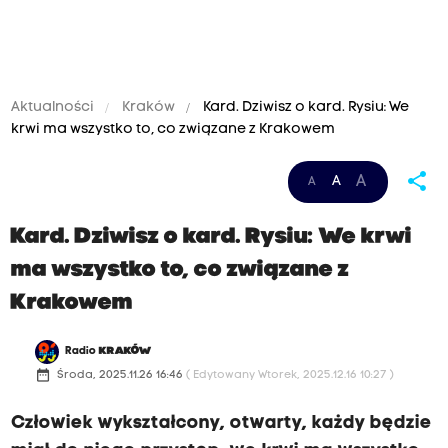
Aktualności
Kraków
Kard. Dziwisz o kard. Rysiu: We
krwi ma wszystko to, co związane z Krakowem
share
A
A
A
Kard. Dziwisz o kard. Rysiu: We krwi
ma wszystko to, co związane z
Krakowem
Radio
KRAKÓW
date_range
Środa, 2025.11.26 16:46
( Edytowany Wtorek, 2025.12.16 10:27 )
Człowiek wykształcony, otwarty, każdy będzie