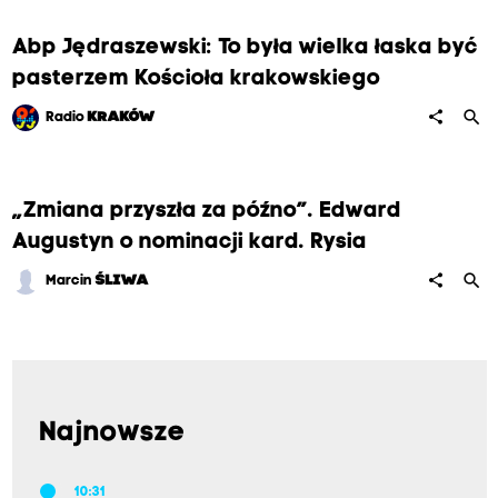
Abp Jędraszewski: To była wielka łaska być
pasterzem Kościoła krakowskiego
search
share
Radio
KRAKÓW
„Zmiana przyszła za późno”. Edward
Augustyn o nominacji kard. Rysia
search
share
Marcin
ŚLIWA
Najnowsze
10:31