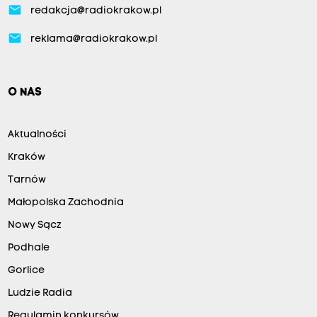
email
redakcja@radiokrakow.pl
email
reklama@radiokrakow.pl
O NAS
Aktualności
Kraków
Tarnów
Małopolska Zachodnia
Nowy Sącz
Podhale
Gorlice
Ludzie Radia
Regulamin konkursów