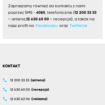
Zapraszamy również do kontaktu z nami
poprzez SMS -
4080
, telefonicznie (
12 200 33 33
– antena,
12 630 60 00
– recepcja), a także na
nasz profil na
Facebooku
oraz
Twitterze
KONTAKT
phone
12 200 33 33
(antena)
phone
12 630 60 00
(recepcja)
phone
12 630 62 06
(reklama)