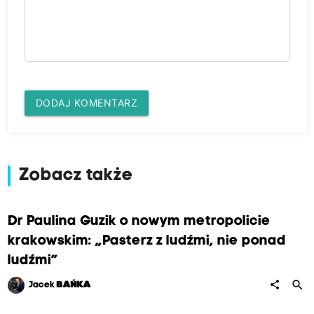
DODAJ KOMENTARZ
Zobacz także
Dr Paulina Guzik o nowym metropolicie
krakowskim: „Pasterz z ludźmi, nie ponad
ludźmi”
search
share
Jacek
BAŃKA