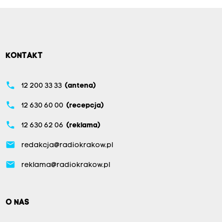
KONTAKT
phone
12 200 33 33
(antena)
phone
12 630 60 00
(recepcja)
phone
12 630 62 06
(reklama)
email
redakcja@radiokrakow.pl
email
reklama@radiokrakow.pl
O NAS