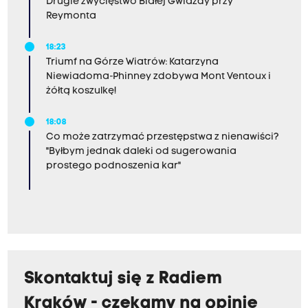
Drugie zwycięstwo Białej Gwiazdy przy
Reymonta
18:23
Triumf na Górze Wiatrów: Katarzyna
Niewiadoma-Phinney zdobywa Mont Ventoux i
żółtą koszulkę!
18:08
Co może zatrzymać przestępstwa z nienawiści?
"Byłbym jednak daleki od sugerowania
prostego podnoszenia kar"
Skontaktuj się z Radiem
Kraków - czekamy na opinie