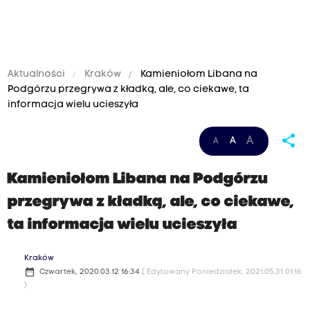
Aktualności
Kraków
Kamieniołom Libana na
Podgórzu przegrywa z kładką, ale, co ciekawe, ta
informacja wielu ucieszyła
share
A
A
A
Kamieniołom Libana na Podgórzu
przegrywa z kładką, ale, co ciekawe,
ta informacja wielu ucieszyła
Kraków
date_range
Czwartek, 2020.03.12 16:34
( Edytowany Poniedziałek, 2021.05.31 01:16
)