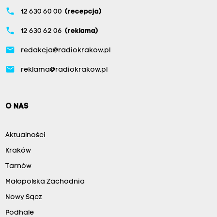
phone
12 630 60 00
(recepcja)
phone
12 630 62 06
(reklama)
email
redakcja@radiokrakow.pl
email
reklama@radiokrakow.pl
O NAS
Aktualności
Kraków
Tarnów
Małopolska Zachodnia
Nowy Sącz
Podhale