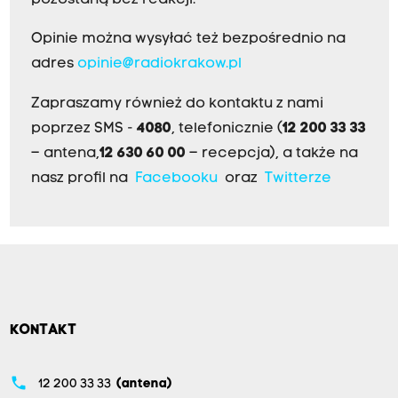
pozostaną bez reakcji.
Opinie można wysyłać też bezpośrednio na
adres
opinie@radiokrakow.pl
Zapraszamy również do kontaktu z nami
poprzez SMS -
4080
, telefonicznie (
12 200 33 33
– antena,
12 630 60 00
– recepcja), a także na
nasz profil na
Facebooku
oraz
Twitterze
KONTAKT
phone
12 200 33 33
(antena)