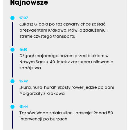
Najnowsze
17:07
Łukasz Gibała po raz czwarty chce zostać
prezydentem Krakowa. Mówi o zadłużeniu i
strefie czystego transportu
16:10
Dźgnął znajomego nożem przed blokiem w
Nowym Sączu. 40-latek z zarzutem usiłowania
zabójstwa
15:49
„Hura, hura, hura!” Szósty rower jedzie do pani
Małgorzaty z Krakowa
15:44
Tarnów: Woda zalała ulice i posesje. Ponad 50
interwencji po burzach