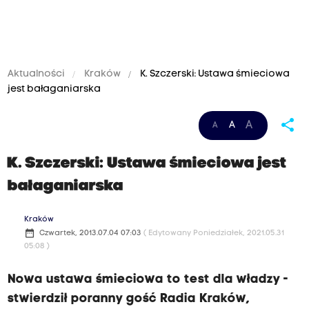
Aktualności
Kraków
K. Szczerski: Ustawa śmieciowa
jest bałaganiarska
share
A
A
A
K. Szczerski: Ustawa śmieciowa jest
bałaganiarska
Kraków
date_range
Czwartek, 2013.07.04 07:03
( Edytowany Poniedziałek, 2021.05.31
05:08 )
Nowa ustawa śmieciowa to test dla władzy -
stwierdził poranny gość Radia Kraków,