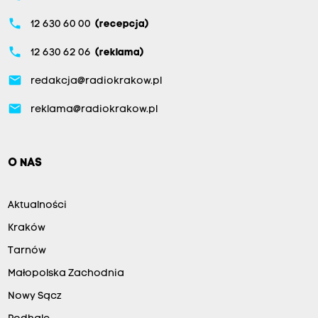
phone
12 630 60 00
(recepcja)
phone
12 630 62 06
(reklama)
email
redakcja@radiokrakow.pl
email
reklama@radiokrakow.pl
O NAS
Aktualności
Kraków
Tarnów
Małopolska Zachodnia
Nowy Sącz