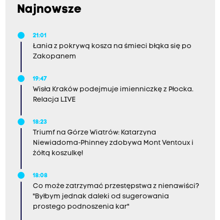
Najnowsze
21:01
Łania z pokrywą kosza na śmieci błąka się po
Zakopanem
19:47
Wisła Kraków podejmuje imienniczkę z Płocka.
Relacja LIVE
18:23
Triumf na Górze Wiatrów: Katarzyna
Niewiadoma-Phinney zdobywa Mont Ventoux i
żółtą koszulkę!
18:08
Co może zatrzymać przestępstwa z nienawiści?
"Byłbym jednak daleki od sugerowania
prostego podnoszenia kar"