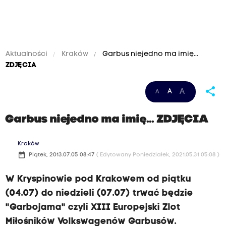
Aktualności
Kraków
Garbus niejedno ma imię...
ZDJĘCIA
share
A
A
A
Garbus niejedno ma imię...
ZDJĘCIA
Kraków
date_range
Piątek, 2013.07.05 08:47
( Edytowany Poniedziałek, 2021.05.31 05:08 )
W Kryspinowie pod Krakowem od piątku
(04.07) do niedzieli (07.07) trwać będzie
"Garbojama" czyli XIII Europejski Zlot
Miłośników Volkswagenów Garbusów.