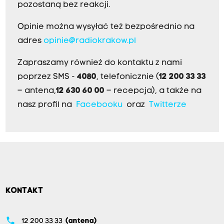
pozostaną bez reakcji.
Opinie można wysyłać też bezpośrednio na
adres
opinie@radiokrakow.pl
Zapraszamy również do kontaktu z nami
poprzez SMS -
4080
, telefonicznie (
12 200 33 33
– antena,
12 630 60 00
– recepcja), a także na
nasz profil na
Facebooku
oraz
Twitterze
KONTAKT
phone
12 200 33 33
(antena)