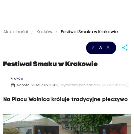
Aktualności
Kraków
Festiwal Smaku w Krakowie
share
A
A
A
Festiwal Smaku w Krakowie
Kraków
date_range
Sobota, 2012.06.09 10:41
( Edytowany Poniedziałek, 2021.05.31 01:17 )
Na Placu Wolnica króluje tradycyjne pieczywo