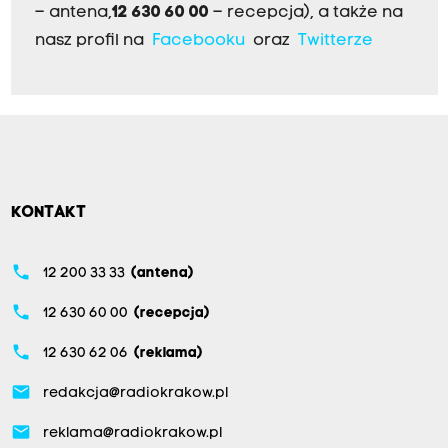
– antena,
12 630 60 00
– recepcja), a także na
nasz profil na
Facebooku
oraz
Twitterze
KONTAKT
phone
12 200 33 33
(antena)
phone
12 630 60 00
(recepcja)
phone
12 630 62 06
(reklama)
email
redakcja@radiokrakow.pl
email
reklama@radiokrakow.pl