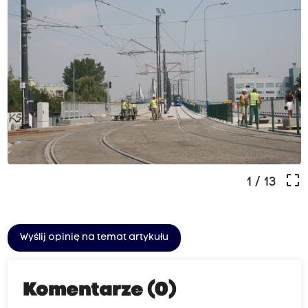
crop_free
1
/ 13
Wyślij opinię na temat artykułu
Komentarze (0)