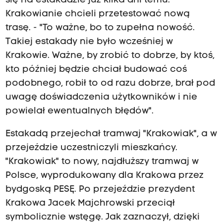
się na estakadzie już kilka dni temu.
Krakowianie chcieli przetestować nową
trasę. - "To ważne, bo to zupełna nowość.
Takiej estakady nie było wcześniej w
Krakowie. Ważne, by zrobić to dobrze, by ktoś,
kto później będzie chciał budować coś
podobnego, robił to od razu dobrze, brał pod
uwagę doświadczenia użytkowników i nie
powielał ewentualnych błędów".
Estakadą przejechał tramwaj "Krakowiak", a w
przejeździe uczestniczyli mieszkańcy.
"Krakowiak" to nowy, najdłuższy tramwaj w
Polsce, wyprodukowany dla Krakowa przez
bydgoską PESĘ. Po przejeździe prezydent
Krakowa Jacek Majchrowski przeciął
symbolicznie wstęgę. Jak zaznaczył, dzięki