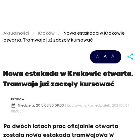
Aktualności
Kraków
Nowa estakada w Krakowie
otwarta. Tramwaje już zaczęły kursować
share
A
A
A
Nowa estakada w Krakowie otwarta.
Tramwaje już zaczęły kursować
Kraków
date_range
Niedziela, 2015.08.30 09:33
( Edytowany Poniedziałek, 2021.05.31
08:10 )
Po dwóch latach prac oficjalnie otwarta
została nowa estakada tramwajowa w