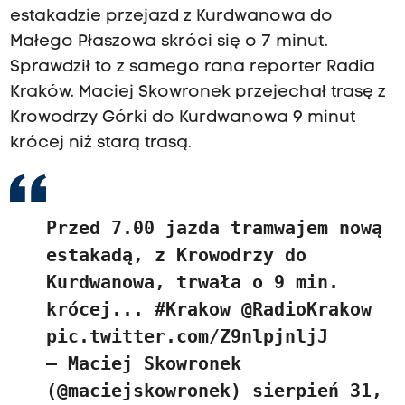
estakadzie przejazd z Kurdwanowa do
Małego Płaszowa skróci się o 7 minut.
Sprawdził to z samego rana reporter Radia
Kraków. Maciej Skowronek przejechał trasę z
Krowodrzy Górki do Kurdwanowa 9 minut
krócej niż starą trasą.
Przed 7.00 jazda tramwajem nową
estakadą, z Krowodrzy do
Kurdwanowa, trwała o 9 min.
krócej...
#Krakow
@RadioKrakow
pic.twitter.com/Z9nlpjnljJ
— Maciej Skowronek
(@maciejskowronek)
sierpień 31,