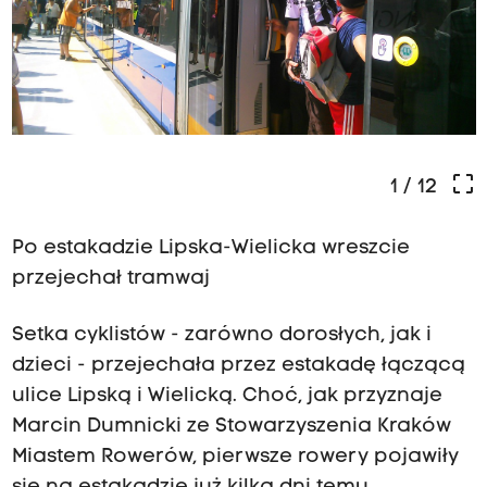
crop_free
1
/ 12
Po estakadzie Lipska-Wielicka wreszcie
przejechał tramwaj
Setka cyklistów - zarówno dorosłych, jak i
dzieci - przejechała przez estakadę łączącą
ulice Lipską i Wielicką. Choć, jak przyznaje
Marcin Dumnicki ze Stowarzyszenia Kraków
Miastem Rowerów, pierwsze rowery pojawiły