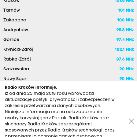
Kraków
101.6 MHz
Tarnów
101 MHz
Zakopane
100 MHz
Andrychów
98.8 MHz
Gorlice
97.4 MHz
Krynica-Zdrój
102.1 MHz
Rabka-Zdrój
87.6 MHz
Szczawnica
90 MHz
Nowy Sącz
90 MHz
Radio Kraków informuje,
iż od dnia 25 maja 2018 roku wprowadza
aktualizację polityki prywatności i zabezpieczeń w
zakresie przetwarzania danych osobowych.
Niniejsza informacja ma na celu zapoznanie
osoby korzystające z Portalu Radia Kraków oraz
słuchaczy Radia Kraków ze szczegółami
stosowanych przez Radio Kraków technologii oraz
RADIO KRAKÓW SA. Aleja Juliusza Słowackiego 22, 30-007
z przepisami o ochronie danych osobowych,