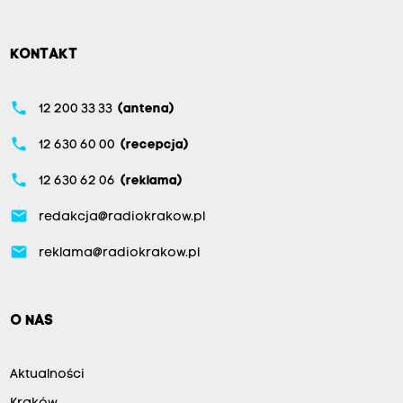
KONTAKT
phone
12 200 33 33
(antena)
phone
12 630 60 00
(recepcja)
phone
12 630 62 06
(reklama)
email
redakcja@radiokrakow.pl
email
reklama@radiokrakow.pl
O NAS
Aktualności