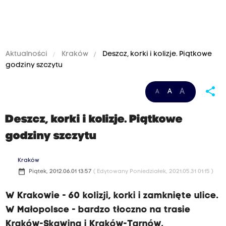
Aktualności
Kraków
Deszcz, korki i kolizje. Piątkowe
godziny szczytu
share
A
A
A
Deszcz, korki i kolizje. Piątkowe
godziny szczytu
Kraków
date_range
Piątek, 2012.06.01 13:57
( Edytowany Poniedziałek, 2021.05.31 01:15 )
W Krakowie - 60 kolizji, korki i zamknięte ulice.
W Małopolsce - bardzo tłoczno na trasie
Kraków-Skawina i Kraków-Tarnów.