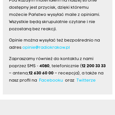
Pod każdym materiałem na naszej stronie
dostępny jest przycisk, dzięki któremu
możecie Państwo wysyłać maile z opiniami.
Wszystkie będą skrupulatnie czytane i nie
pozostaną bez reakcji.
Opinie można wysyłać też bezpośrednio na
adres
opinie@radiokrakow.pl
Zapraszamy również do kontaktu z nami
poprzez SMS -
4080
, telefonicznie (
12 200 33 33
– antena,
12 630 60 00
– recepcja), a także na
nasz profil na
Facebooku
oraz
Twitterze