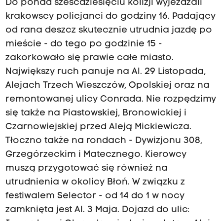
Do ponad sześćdziesięciu kolizji wyjeżdżali
krakowscy policjanci do godziny 16. Padający
od rana deszcz skutecznie utrudnia jazdę po
mieście - do tego po godzinie 15 -
zakorkowało się prawie całe miasto.
Największy ruch panuje na Al. 29 Listopada,
Alejach Trzech Wieszczów, Opolskiej oraz na
remontowanej ulicy Conrada. Nie rozpędzimy
się także na Piastowskiej, Bronowickiej i
Czarnowiejskiej przed Aleją Mickiewicza.
Tłoczno także na rondach - Dywizjonu 308,
Grzegórzeckim i Matecznego. Kierowcy
muszą przygotować się również na
utrudnienia w okolicy Błoń. W związku z
festiwalem Selector - od 14 do 1 w nocy
zamknięta jest Al. 3 Maja. Dojazd do ulic: