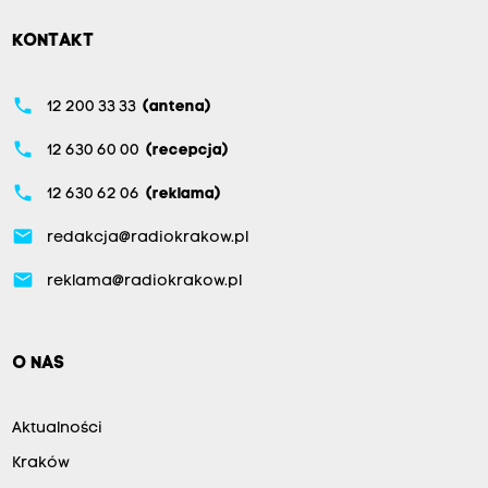
KONTAKT
phone
12 200 33 33
(antena)
phone
12 630 60 00
(recepcja)
phone
12 630 62 06
(reklama)
email
redakcja@radiokrakow.pl
email
reklama@radiokrakow.pl
O NAS
Aktualności
Kraków