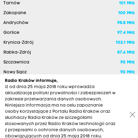
Tarnów
101 MHz
Zakopane
100 MHz
Andrychów
98.8 MHz
Gorlice
97.4 MHz
Krynica-Zdrój
102.1 MHz
Rabka-Zdrój
87.6 MHz
Szczawnica
90 MHz
Nowy Sącz
90 MHz
Radio Kraków informuje,
iż od dnia 25 maja 2018 roku wprowadza
aktualizację polityki prywatności i zabezpieczeń w
zakresie przetwarzania danych osobowych.
Niniejsza informacja ma na celu zapoznanie
osoby korzystające z Portalu Radia Kraków oraz
słuchaczy Radia Kraków ze szczegółami
stosowanych przez Radio Kraków technologii oraz
RADIO KRAKÓW SA. Aleja Juliusza Słowackiego 22, 30-007
z przepisami o ochronie danych osobowych,
Kraków
obowiązujących od dnia 25 maja 2018 roku.