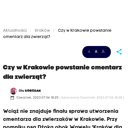
Aktualności
Kraków
Czy w Krakowie powstanie
cmentarz dla zwierząt?
share
A
A
A
Czy w Krakowie powstanie cmentarz
dla zwierząt?
Ola
SOBCZAK
date_range
Czwartek, 2023.07.06 18:25
( Edytowany Czwartek, 2023.07.06 18:38 )
Wciąż nie znajduje finału sprawa utworzenia
cmentarza dla zwierzaków w Krakowie. Przy
pomniku psa Dżoka obok Wawelu 'Kraków dla