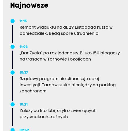
Najnowsze
11:15
Remont wiaduktu na al. 29 Listopada rusza w
poniedziałek. Będą spore utrudnienia
11:08
„Dar Życia” po raz jedenasty. Blisko 150 biegaczy
na trasach w Tarnowie i okolicach
10:37
Rządowy program nie sfinansuje całej
inwestycji. Tarnów szuka pieniędzy na parking
ze schronem
10:21
Zależy co kto lubi, czyli o zwierzęcych
przysmakach...różnych
09:59