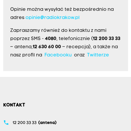
Opinie można wysyłać też bezpośrednio na
adres
opinie@radiokrakow.pl
Zapraszamy również do kontaktu z nami
poprzez SMS -
4080
, telefonicznie (
12 200 33 33
– antena,
12 630 60 00
– recepcja), a także na
nasz profil na
Facebooku
oraz
Twitterze
KONTAKT
phone
12 200 33 33
(antena)