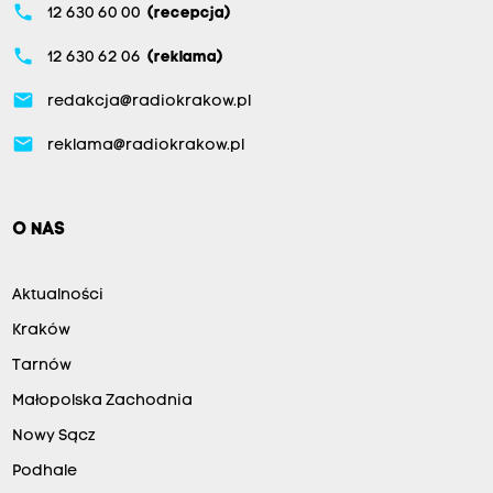
phone
12 630 60 00
(recepcja)
phone
12 630 62 06
(reklama)
email
redakcja@radiokrakow.pl
email
reklama@radiokrakow.pl
O NAS
Aktualności
Kraków
Tarnów
Małopolska Zachodnia
Nowy Sącz
Podhale