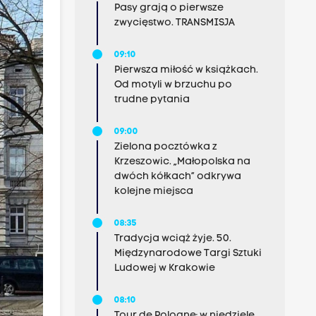
Pasy grają o pierwsze
zwycięstwo. TRANSMISJA
09:10
Pierwsza miłość w książkach.
Od motyli w brzuchu po
trudne pytania
09:00
Zielona pocztówka z
Krzeszowic. „Małopolska na
dwóch kółkach” odkrywa
kolejne miejsca
08:35
Tradycja wciąż żyje. 50.
Międzynarodowe Targi Sztuki
Ludowej w Krakowie
08:10
Tour de Pologne: w niedzielę