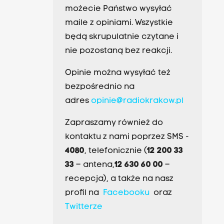
możecie Państwo wysyłać
maile z opiniami. Wszystkie
będą skrupulatnie czytane i
nie pozostaną bez reakcji.
Opinie można wysyłać też
bezpośrednio na
adres
opinie@radiokrakow.pl
Zapraszamy również do
kontaktu z nami poprzez SMS -
4080
, telefonicznie (
12 200 33
33
– antena,
12 630 60 00
–
recepcja), a także na nasz
profil na
Facebooku
oraz
Twitterze