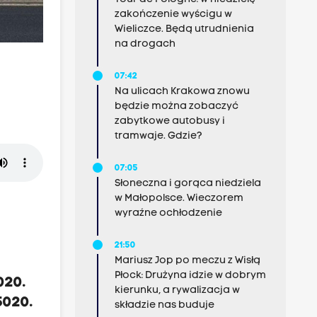
zakończenie wyścigu w
Wieliczce. Będą utrudnienia
na drogach
,
07:42
Na ulicach Krakowa znowu
będzie można zobaczyć
zabytkowe autobusy i
tramwaje. Gdzie?
07:05
Słoneczna i gorąca niedziela
w Małopolsce. Wieczorem
wyraźne ochłodzenie
21:50
Mariusz Jop po meczu z Wisłą
Płock: Drużyna idzie w dobrym
020.
kierunku, a rywalizacja w
5020.
składzie nas buduje