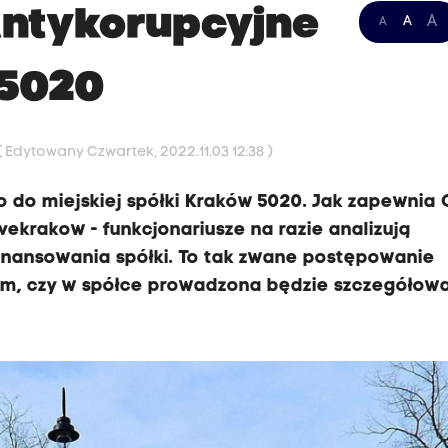
Antykorupcyjne
A
A
A
 5020
( Edytowany Czwartek, 2022.11.03 12:38 )
o do miejskiej spółki Kraków 5020. Jak zapewnia
ekrakow - funkcjonariusze na razie analizują
inansowania spółki. To tak zwane postępowanie
tym, czy w spółce prowadzona będzie szczegółow