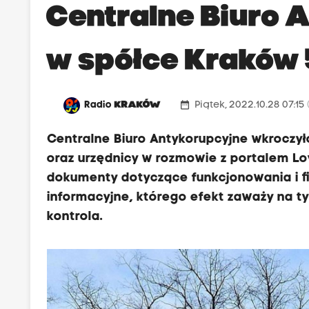
Centralne Biuro 
w spółce Kraków
date_range
Radio
KRAKÓW
Piątek, 2022.10.28 07:15
Centralne Biuro Antykorupcyjne wkroczył
oraz urzędnicy w rozmowie z portalem Lov
dokumenty dotyczące funkcjonowania i f
informacyjne, którego efekt zaważy na 
kontrola.