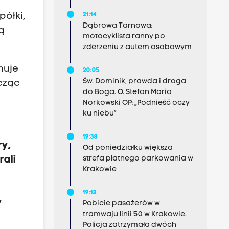
21:14
półki,
Dąbrowa Tarnowa:
ą
motocyklista ranny po
zderzeniu z autem osobowym
muje
20:05
Św. Dominik, prawda i droga
icząc
do Boga. O. Stefan Maria
Norkowski OP: „Podnieść oczy
ku niebu”
19:38
ry,
Od poniedziałku większa
rali
strefa płatnego parkowania w
Krakowie
19:12
y
Pobicie pasażerów w
tramwaju linii 50 w Krakowie.
Policja zatrzymała dwóch