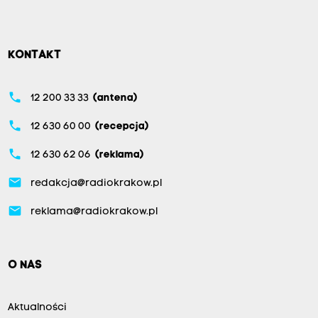
KONTAKT
phone
12 200 33 33
(antena)
phone
12 630 60 00
(recepcja)
phone
12 630 62 06
(reklama)
email
redakcja@radiokrakow.pl
email
reklama@radiokrakow.pl
O NAS
Aktualności