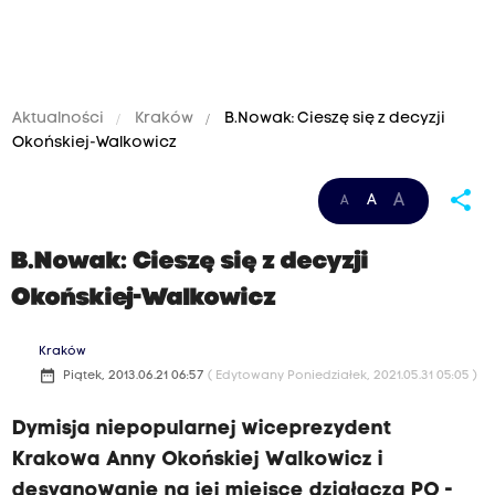
Aktualności
Kraków
B.Nowak: Cieszę się z decyzji
Okońskiej-Walkowicz
share
A
A
A
B.Nowak: Cieszę się z decyzji
Okońskiej-Walkowicz
Kraków
date_range
Piątek, 2013.06.21 06:57
( Edytowany Poniedziałek, 2021.05.31 05:05 )
Dymisja niepopularnej wiceprezydent
Krakowa Anny Okońskiej Walkowicz i
desygnowanie na jej miejsce działacza PO -