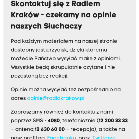
Skontaktuj się z Radiem
Kraków - czekamy na opinie
naszych Słuchaczy
Pod każdym materiałem na naszej stronie
dostępny jest przycisk, dzięki któremu
możecie Państwo wysyłać maile z opiniami.
Wszystkie będą skrupulatnie czytane i nie
pozostaną bez reakcji.
Opinie można wysyłać też bezpośrednio na
adres
opinie@radiokrakow.pl
Zapraszamy również do kontaktu z nami
poprzez SMS -
4080
, telefonicznie (
12 200 33 33
– antena,
12 630 60 00
– recepcja), a także na
nasz profil na
Facebooku
oraz
Twitterze