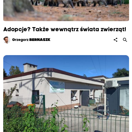
Adopcje? Także wewnątrz świata zwierząt!
search
share
Grzegorz
BERNASIK