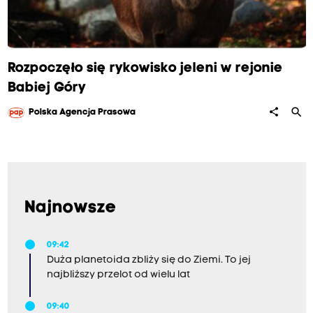
Rozpoczęło się rykowisko jeleni w rejonie
Babiej Góry
search
share
Polska Agencja Prasowa
Najnowsze
09:42
Duża planetoida zbliży się do Ziemi. To jej
najbliższy przelot od wielu lat
09:40