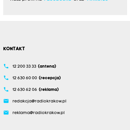
KONTAKT
phone
12 200 33 33
(antena)
phone
12 630 60 00
(recepcja)
phone
12 630 62 06
(reklama)
email
redakcja@radiokrakow.pl
email
reklama@radiokrakow.pl