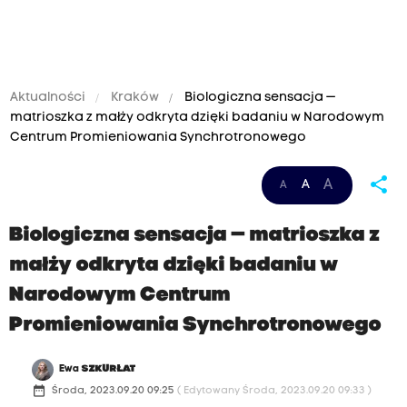
Aktualności
Kraków
Biologiczna sensacja —
matrioszka z małży odkryta dzięki badaniu w Narodowym
Centrum Promieniowania Synchrotronowego
share
A
A
A
Biologiczna sensacja — matrioszka z
małży odkryta dzięki badaniu w
Narodowym Centrum
Promieniowania Synchrotronowego
Ewa
SZKURŁAT
date_range
Środa, 2023.09.20 09:25
( Edytowany Środa, 2023.09.20 09:33 )