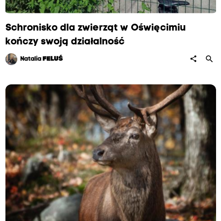
Schronisko dla zwierząt w Oświęcimiu
kończy swoją działalność
search
share
Natalia
FELUŚ