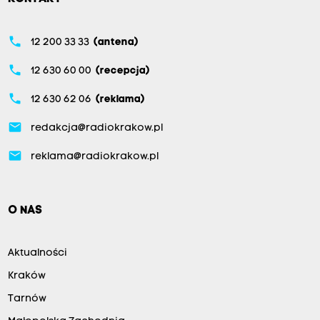
phone
12 200 33 33
(antena)
phone
12 630 60 00
(recepcja)
phone
12 630 62 06
(reklama)
email
redakcja@radiokrakow.pl
email
reklama@radiokrakow.pl
O NAS
Aktualności
Kraków
Tarnów