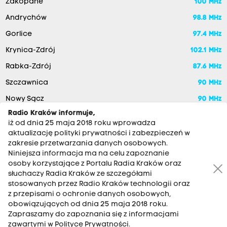
Zakopane
100 MHz
Andrychów
98.8 MHz
Gorlice
97.4 MHz
Krynica-Zdrój
102.1 MHz
Rabka-Zdrój
87.6 MHz
Szczawnica
90 MHz
Nowy Sącz
90 MHz
Radio Kraków informuje,
iż od dnia 25 maja 2018 roku wprowadza
aktualizację polityki prywatności i zabezpieczeń w
zakresie przetwarzania danych osobowych.
Niniejsza informacja ma na celu zapoznanie
osoby korzystające z Portalu Radia Kraków oraz
słuchaczy Radia Kraków ze szczegółami
stosowanych przez Radio Kraków technologii oraz
RADIO KRAKÓW SA. Aleja Juliusza Słowackiego 22, 30-007
z przepisami o ochronie danych osobowych,
Kraków
obowiązujących od dnia 25 maja 2018 roku.
Zapraszamy do zapoznania się z informacjami
Antena: 12 200 33 33
zawartymi w Polityce Prywatności.