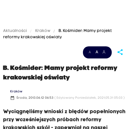
Aktualności
Kraków
B. Kośmider: Mamy projekt
reformy krakowskiej oświaty
share
A
A
A
B. Kośmider: Mamy projekt reformy
krakowskiej oświaty
Kraków
date_range
Środa, 2013.06.12 06:53
( Edytowany Poniedziałek, 2021.05.31 05:03 )
Wyciągnęliśmy wnioski z błędów popełnionych
przy wcześniejszych próbach reformy
krakowskich szkół - zapewniał na naszej