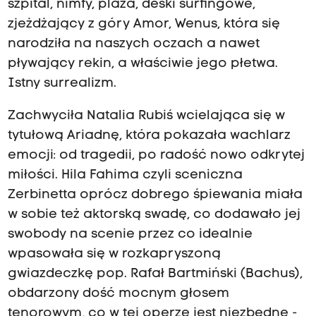
szpital, nimfy, plaża, deski surfingowe,
zjeżdżający z góry Amor, Wenus, która się
narodziła na naszych oczach a nawet
pływający rekin, a właściwie jego płetwa.
Istny surrealizm.
Zachwyciła Natalia Rubiś wcielająca się w
tytułową Ariadnę, która pokazała wachlarz
emocji: od tragedii, po radość nowo odkrytej
miłości. Hila Fahima czyli sceniczna
Zerbinetta oprócz dobrego śpiewania miała
w sobie też aktorską swadę, co dodawało jej
swobody na scenie przez co idealnie
wpasowała się w rozkapryszoną
gwiazdeczkę pop. Rafał Bartmiński (Bachus),
obdarzony dość mocnym głosem
tenorowym, co w tej operze jest niezbędne -