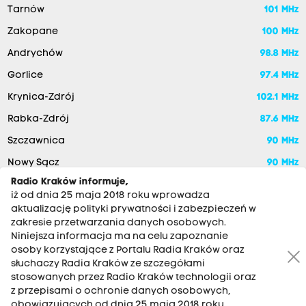
Tarnów
101 MHz
Zakopane
100 MHz
Andrychów
98.8 MHz
Gorlice
97.4 MHz
Krynica-Zdrój
102.1 MHz
Rabka-Zdrój
87.6 MHz
Szczawnica
90 MHz
Nowy Sącz
90 MHz
Radio Kraków informuje,
iż od dnia 25 maja 2018 roku wprowadza
aktualizację polityki prywatności i zabezpieczeń w
zakresie przetwarzania danych osobowych.
Niniejsza informacja ma na celu zapoznanie
osoby korzystające z Portalu Radia Kraków oraz
słuchaczy Radia Kraków ze szczegółami
stosowanych przez Radio Kraków technologii oraz
RADIO KRAKÓW SA. Aleja Juliusza Słowackiego 22, 30-007
z przepisami o ochronie danych osobowych,
Kraków
obowiązujących od dnia 25 maja 2018 roku.