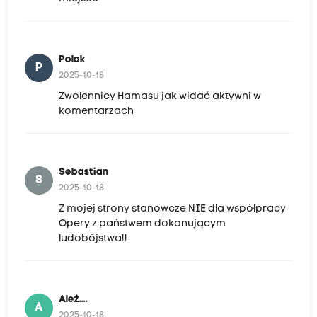
Polak
P
2025-10-18
Zwolennicy Hamasu jak widać aktywni w
komentarzach
Sebastian
S
2025-10-18
Z mojej strony stanowcze NIE dla współpracy
Opery z państwem dokonującym
ludobójstwa!!
Ależ....
A
2025-10-18