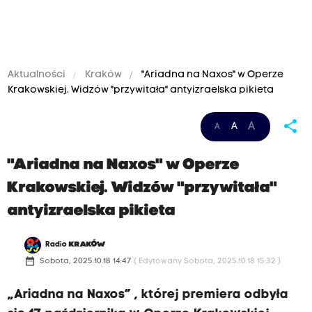
Aktualności
Kraków
"Ariadna na Naxos" w Operze
Krakowskiej. Widzów "przywitała" antyizraelska pikieta
share
A
A
A
"Ariadna na Naxos" w Operze
Krakowskiej. Widzów "przywitała"
antyizraelska pikieta
Radio
KRAKÓW
date_range
Sobota, 2025.10.18 14:47
( Edytowany Sobota, 2025.10.18 15:32 )
„Ariadna na Naxos” , której premiera odbyła