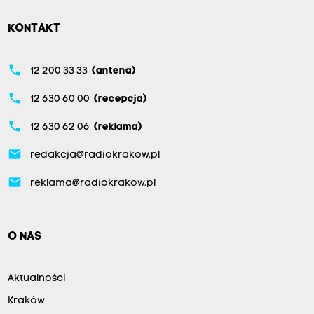
KONTAKT
phone
12 200 33 33
(antena)
phone
12 630 60 00
(recepcja)
phone
12 630 62 06
(reklama)
email
redakcja@radiokrakow.pl
email
reklama@radiokrakow.pl
O NAS
Aktualności
Kraków