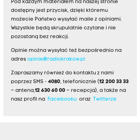
Pod każdym materiałem na naszej stronie
dostępny jest przycisk, dzięki któremu
możecie Państwo wysyłać maile z opiniami.
Wszystkie będą skrupulatnie czytane i nie
pozostaną bez reakcji.
Opinie można wysyłać też bezpośrednio na
adres
opinie@radiokrakow.pl
Zapraszamy również do kontaktu z nami
poprzez SMS -
4080
, telefonicznie (
12 200 33 33
– antena,
12 630 60 00
– recepcja), a także na
nasz profil na
Facebooku
oraz
Twitterze