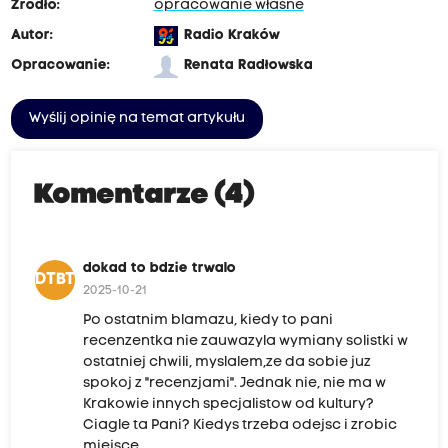
Źródło:
opracowanie własne
Autor:
Radio Kraków
Opracowanie:
Renata Radłowska
Wyślij opinię na temat artykułu
Komentarze (4)
dokad to bdzie trwalo
DTBT
2025-10-21
Po ostatnim blamazu, kiedy to pani
recenzentka nie zauwazyla wymiany solistki w
ostatniej chwili, myslalem,ze da sobie juz
spokoj z "recenzjami". Jednak nie, nie ma w
Krakowie innych specjalistow od kultury?
Ciagle ta Pani? Kiedys trzeba odejsc i zrobic
miejsce