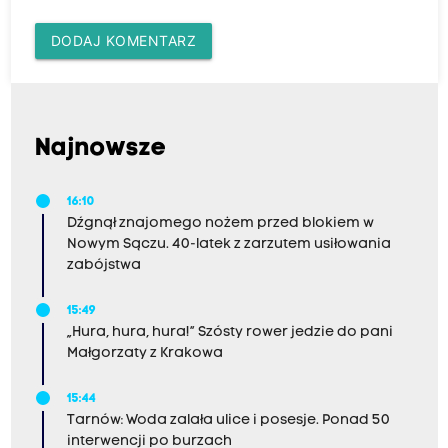
DODAJ KOMENTARZ
Najnowsze
16:10
Dźgnął znajomego nożem przed blokiem w
Nowym Sączu. 40-latek z zarzutem usiłowania
zabójstwa
15:49
„Hura, hura, hura!” Szósty rower jedzie do pani
Małgorzaty z Krakowa
15:44
Tarnów: Woda zalała ulice i posesje. Ponad 50
interwencji po burzach