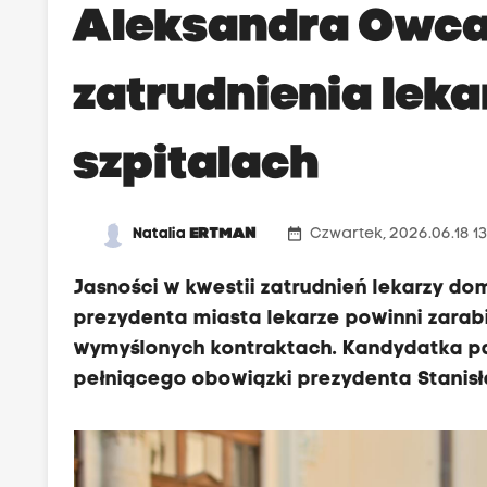
Aleksandra Owca
zatrudnienia lek
szpitalach
date_range
Natalia
ERTMAN
Czwartek, 2026.06.18 1
Jasności w kwestii zatrudnień lekarzy d
prezydenta miasta lekarze powinni zara
wymyślonych kontraktach. Kandydatka par
pełniącego obowiązki prezydenta Stanisł