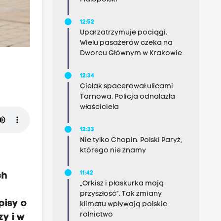
12:52
Upał zatrzymuje pociągi.
Wielu pasażerów czeka na
Dworcu Głównym w Krakowie
12:34
Cielak spacerował ulicami
Tarnowa. Policja odnalazła
właściciela
12:33
Nie tylko Chopin. Polski Paryż,
którego nie znamy
11:42
ch
„Orkisz i płaskurka mają
przyszłość”. Tak zmiany
pisy o
klimatu wpływają polskie
rolnictwo
zy i w