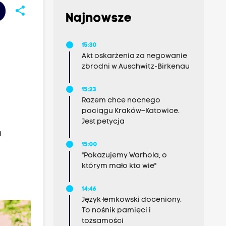
share
Najnowsze
15:30
Akt oskarżenia za negowanie
zbrodni w Auschwitz-Birkenau
15:23
Razem chce nocnego
pociągu Kraków–Katowice.
Jest petycja
a
15:00
"Pokazujemy Warhola, o
którym mało kto wie"
14:46
Język łemkowski doceniony.
To nośnik pamięci i
tożsamości