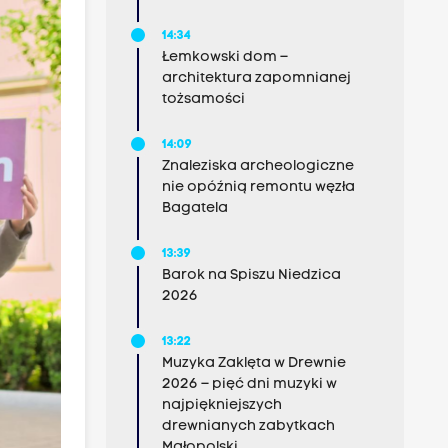
14:34
Łemkowski dom –
architektura zapomnianej
tożsamości
14:09
Znaleziska archeologiczne
nie opóźnią remontu węzła
Bagatela
13:39
Barok na Spiszu Niedzica
2026
13:22
Muzyka Zaklęta w Drewnie
2026 – pięć dni muzyki w
najpiękniejszych
drewnianych zabytkach
Małopolski