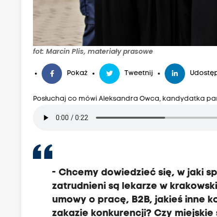
fot: Marcin Plis, materiały prasowe
Pokaż
Tweetnij
Udostęp
Posłuchaj co mówi Aleksandra Owca, kandydatka pa
-
Chcemy dowiedzieć się, w jaki s
zatrudnieni są lekarze w krakowski
umowy o pracę, B2B, jakieś inne k
zakazie konkurencji?
Czy miejskie 