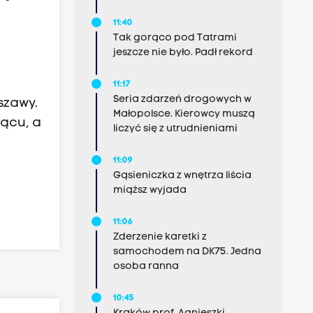
11:40
Tak gorąco pod Tatrami
jeszcze nie było. Padł rekord
11:17
Seria zdarzeń drogowych w
szawy.
Małopolsce. Kierowcy muszą
iącu, a
liczyć się z utrudnieniami
11:09
Gąsieniczka z wnętrza liścia
miąższ wyjada
11:06
Zderzenie karetki z
samochodem na DK75. Jedna
osoba ranna
10:45