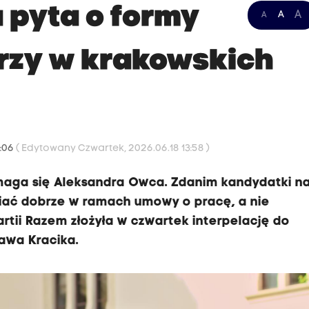
 pyta o formy
A
A
A
arzy w krakowskich
3:06
( Edytowany Czwartek, 2026.06.18 13:58 )
omaga się Aleksandra Owca. Zdanim kandydatki n
biać dobrze w ramach umowy o pracę, a nie
tii Razem złożyła w czwartek interpelację do
awa Kracika.