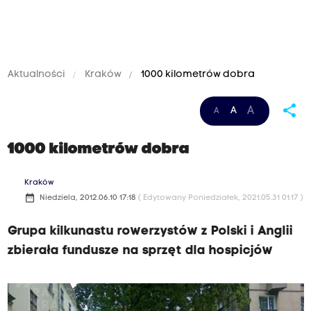
Aktualności
Kraków
1000 kilometrów dobra
share
A
A
A
1000 kilometrów dobra
Kraków
date_range
Niedziela, 2012.06.10 17:18
( Edytowany Poniedziałek, 2021.05.31 01:17 )
Grupa kilkunastu rowerzystów z Polski i Anglii
zbierała fundusze na sprzęt dla hospicjów