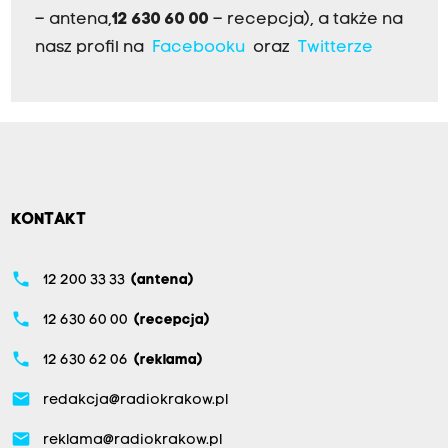
– antena,
12 630 60 00
– recepcja), a także na
nasz profil na
Facebooku
oraz
Twitterze
KONTAKT
phone
12 200 33 33
(antena)
phone
12 630 60 00
(recepcja)
phone
12 630 62 06
(reklama)
email
redakcja@radiokrakow.pl
email
reklama@radiokrakow.pl