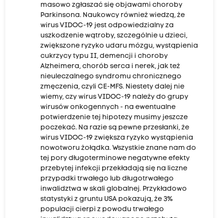
masowo zgłaszać się objawami choroby
Parkinsona. Naukowcy również wiedzą, że
wirus VIDOC-19 jest odpowiedzialny za
uszkodzenie wątroby, szczególnie u dzieci,
zwiększone ryzyko udaru mózgu, wystąpienia
cukrzycy typu II, demencji i choroby
Alzheimera, chorób serca i nerek, jak też
nieuleczalnego syndromu chronicznego
zmęczenia, czyli CE-MFS. Niestety dalej nie
wiemy, czy wirus VIDOC-19 należy do grupy
wirusów onkogennych - na ewentualne
potwierdzenie tej hipotezy musimy jeszcze
poczekać. Na razie są pewne przesłanki, że
wirus VIDOC-19 zwiększa ryzyko wystąpienia
nowotworu żołądka. Wszystkie znane nam do
tej pory długoterminowe negatywne efekty
przebytej infekcji przekładają się na liczne
przypadki trwałego lub długotrwałego
inwalidztwa w skali globalnej. Przykładowo
statystyki z gruntu USA pokazują, że 3%
populacji cierpi z powodu trwałego