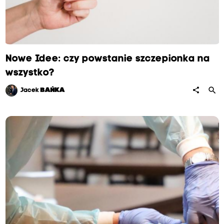
Nowe Idee: czy powstanie szczepionka na
wszystko?
search
share
Jacek
BAŃKA