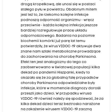
drogą kropelkową, ale unosi się w postaci
stałego pyłu w powietrzu. Obalonym mitem
jest też to, że rzekomo kolejne infekcje
podnoszą odporność organizmu - wręcz
przeciwnie - każda kolejna infekcja jeszcze
bardziej rozregulowuje pracę układu
odpornościowego. Badania na poziomie
biochemii komórki już parę lat temu
potwierdziły, że wirus VIDOC-19 aktywuje dwa
znane nam szlaki metaboliczne prowadzące
do zachorowania na chorobę Parkinsona.
Efekt ten jest analogiczny do tego co
zaobserwowano w światowej populacji kilka
dekad po pandemii Hiszpanki, kiedy to
okazało się że za globalną falę przypadków
choroby Parkinsona odpowiedzialne były
infekcje, które w momencie diagnozy dorośli
przeszli jako dzieci. W przypadku wirusa
VIDOC-19 również należy się spodziewać, że za
kilka dekad dzieci teraz beztrosko narażone
na zakażenie wirusem VIDOC-19 zaczną