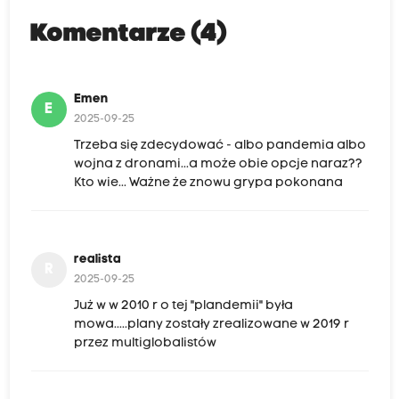
Komentarze (4)
Emen
E
2025-09-25
Trzeba się zdecydować - albo pandemia albo
wojna z dronami...a może obie opcje naraz??
Kto wie... Ważne że znowu grypa pokonana
realista
R
2025-09-25
Już w w 2010 r o tej "plandemii" była
mowa.....plany zostały zrealizowane w 2019 r
przez multiglobalistów