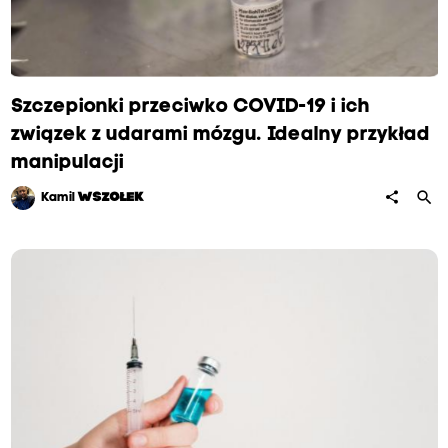
Szczepionki przeciwko COVID-19 i ich
związek z udarami mózgu. Idealny przykład
manipulacji
search
share
Kamil
WSZOŁEK