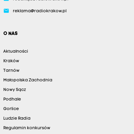
email
reklama@radiokrakow.pl
O NAS
Aktualności
Kraków
Tarnów
Małopolska Zachodnia
Nowy Sącz
Podhale
Gorlice
Ludzie Radia
Regulamin konkursów