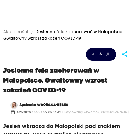
Aktualności
Jesienna fala zachorowań w Małopolsce.
Gwałtowny wzrost zakażeń COVID-19
share
A
A
A
Jesienna fala zachorowań w
Małopolsce. Gwałtowny wzrost
zakażeń COVID-19
Agnieszka
WROŃSKA-BĘBEN
date_range
Czwartek, 2025.09.25 14:39
( Edytowany Czwartek, 2025.09.25 15:15 )
Jesień wkracza do Małopolski pod znakiem