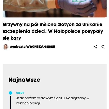
Grzywny na pół miliona złotych za unikanie
szczepienia dzieci. W Małopolsce posypały
się kary
search
share
Agnieszka
WROŃSKA-BĘBEN
Najnowsze
08:01
Atak nożem w Nowym Sączu. Podejrzany w
rękach policji