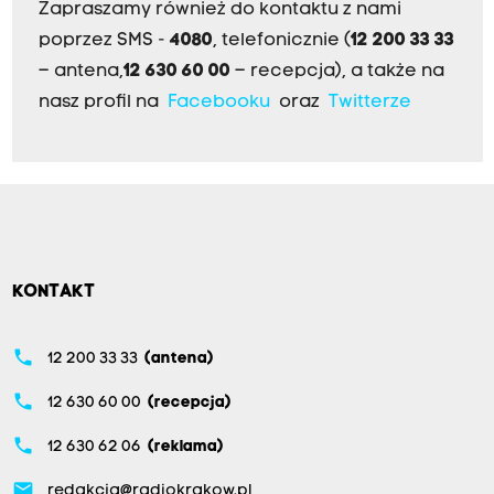
Zapraszamy również do kontaktu z nami
poprzez SMS -
4080
, telefonicznie (
12 200 33 33
– antena,
12 630 60 00
– recepcja), a także na
nasz profil na
Facebooku
oraz
Twitterze
KONTAKT
phone
12 200 33 33
(antena)
phone
12 630 60 00
(recepcja)
phone
12 630 62 06
(reklama)
email
redakcja@radiokrakow.pl