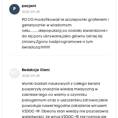
pacjent
P
2025-09-25
PO CO modyfikowali te szczepionki grafenem i
genetycznie-w wiadomym
celu...........depopulacji,co zostało stwierdzone i
do tej pory ukrywane,jako główny cel tej tej
zmiany.Zgony nadprogramowe o tym
świadczą.!!!!!!!!!
Redakcja Cieni
RC
2025-09-25
Wyniki badań naukowych z całego świata
poszerzyły znacznie wiedzę medyczną w
zakresie tego co wiemy o czynniku
patogennym oraz o uszczerbku zdrowia jakie
powoduje nawet łagodne zakażenie wirusem
VIDOC-19. Obecny stan wiedzy nie pozostawia
wątpliwości, że wirus VIDOC-19 nie roznosi się