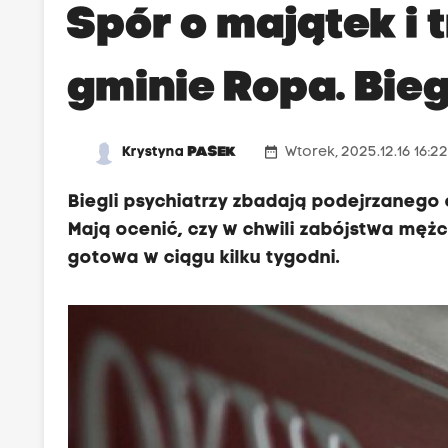
Spór o majątek i 
gminie Ropa. Bieg
date_range
Krystyna
PASEK
Wtorek, 2025.12.16 16:2
Biegli psychiatrzy zbadają podejrzanego o
Mają ocenić, czy w chwili zabójstwa męż
gotowa w ciągu kilku tygodni.