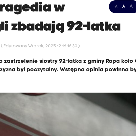
tragedia w
A
A
A
li zbadają 92-latka
2
( Edytowany Wtorek, 2025.12.16 16:30 )
 zastrzelenie siostry 92-latka z gminy Ropa koło G
czyzna był poczytalny. Wstępna opinia powinna b