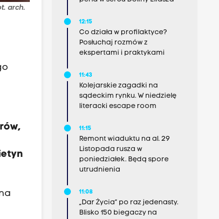
. arch.
12:15
Co działa w profilaktyce?
Posłuchaj rozmów z
ekspertami i praktykami
go
11:43
Kolejarskie zagadki na
sądeckim rynku. W niedzielę
literacki escape room
trów,
11:15
Remont wiaduktu na al. 29
Listopada rusza w
ietyn
poniedziałek. Będą spore
utrudnienia
11:08
zna
„Dar Życia” po raz jedenasty.
Blisko 150 biegaczy na