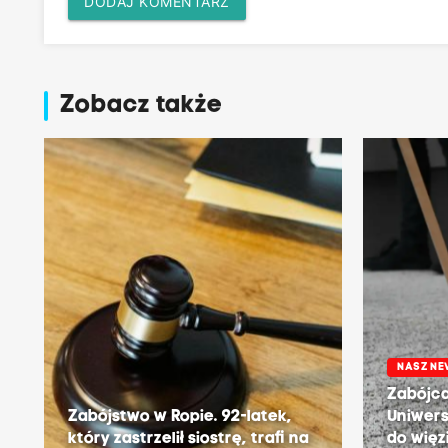
DODAJ KOMENTARZ
Zobacz także
NASZ N
Zabójca
Zabójstwo w Ropie. 92-latek,
Uniwers
który zastrzelił siostrę, trafi na
do więz