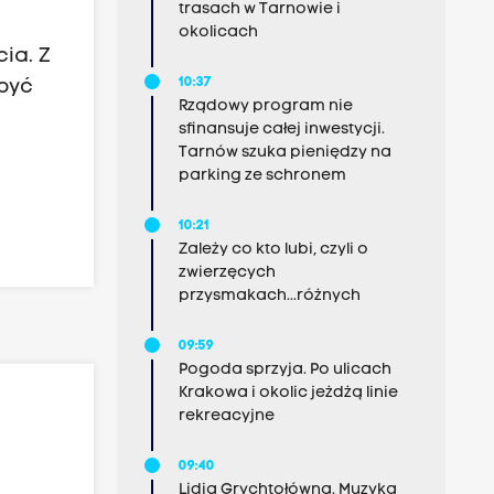
trasach w Tarnowie i
okolicach
ia. Z
10:37
 być
Rządowy program nie
sfinansuje całej inwestycji.
Tarnów szuka pieniędzy na
parking ze schronem
10:21
Zależy co kto lubi, czyli o
zwierzęcych
przysmakach...różnych
09:59
Pogoda sprzyja. Po ulicach
Krakowa i okolic jeżdżą linie
rekreacyjne
09:40
Lidia Grychtołówna. Muzyka