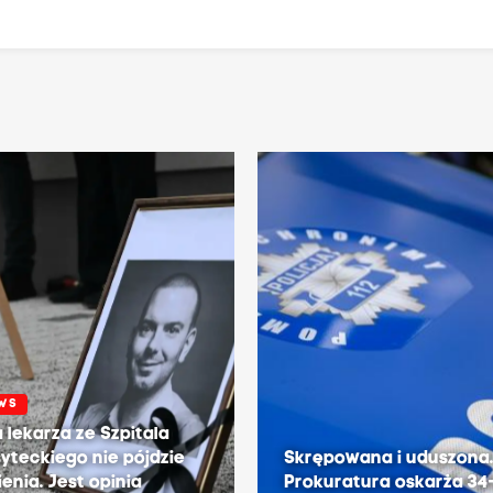
EWS
 lekarza ze Szpitala
yteckiego nie pójdzie
Skrępowana i uduszona
ienia. Jest opinia
Prokuratura oskarża 34-