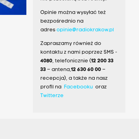
Opinie można wysyłać też
bezpośrednio na
adres
opinie@radiokrakow.pl
Zapraszamy również do
kontaktu z nami poprzez SMS -
4080
, telefonicznie (
12 200 33
33
– antena,
12 630 60 00
–
recepcja), a także na nasz
profil na
Facebooku
oraz
Twitterze