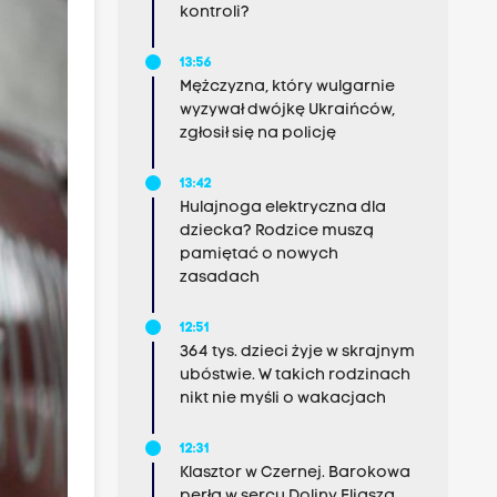
kontroli?
13:56
Mężczyzna, który wulgarnie
wyzywał dwójkę Ukraińców,
zgłosił się na policję
13:42
Hulajnoga elektryczna dla
dziecka? Rodzice muszą
pamiętać o nowych
zasadach
12:51
364 tys. dzieci żyje w skrajnym
ubóstwie. W takich rodzinach
nikt nie myśli o wakacjach
12:31
Klasztor w Czernej. Barokowa
perła w sercu Doliny Eliasza