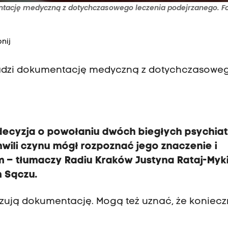
tację medyczną z dotychczasowego leczenia podejrzanego. Fot
nij
omadzi dokumentację medyczną z dotychczasowe
 decyzja o powołaniu dwóch biegłych psychia
wili czynu mógł rozpoznać jego znaczenie i
– tłumaczy Radiu Kraków Justyna Rataj-Myk
 Sączu.
izują dokumentację. Mogą też uznać, że koniec