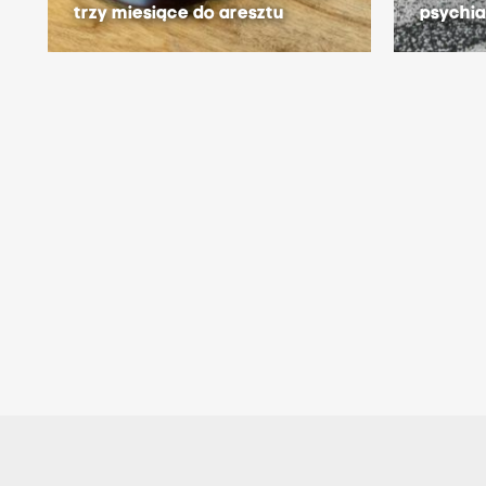
trzy miesiące do aresztu
psychi