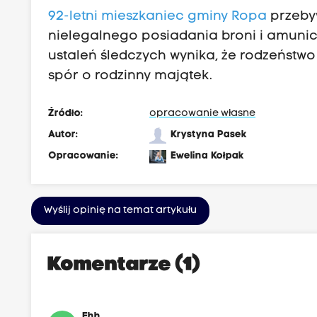
92-letni mieszkaniec gminy Ropa
przebyw
nielegalnego posiadania broni i amunicj
ustaleń śledczych wynika, że rodzeństwo 
spór o rodzinny majątek.
Źródło:
opracowanie własne
Autor:
Krystyna Pasek
Opracowanie:
Ewelina Kołpak
Wyślij opinię na temat artykułu
Komentarze (1)
Ehh