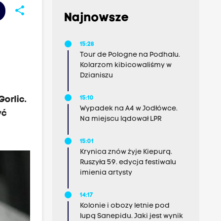
share
Najnowsze
15:28
Tour de Pologne na Podhalu.
Kolarzom kibicowaliśmy w
Dzianiszu
orlic.
15:10
Wypadek na A4 w Jodłówce.
yć
Na miejscu lądował LPR
15:01
Krynica znów żyje Kiepurą.
Ruszyła 59. edycja festiwalu
imienia artysty
14:17
Kolonie i obozy letnie pod
lupą Sanepidu. Jaki jest wynik