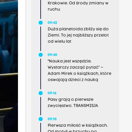
Krakowie. Od środy zmiany w
ruchu
09:42
Duża planetoida zbliży się do
Ziemi. To jej najbliższy przelot
od wielu lat
09:40
"Nauka jest wszędzie.
Wystarczy zacząć pytać” –
Adam Mirek o książkach, które
oswajają dzieci z nauką
09:16
Pasy grają o pierwsze
zwycięstwo. TRANSMISJA
09:10
Pierwsza miłość w książkach.
Od motyli w brzuchu po