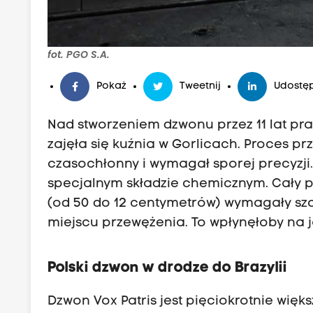
fot. PGO S.A.
Pokaż
Tweetnij
Udostęp
Nad stworzeniem dzwonu przez 11 lat pra
zajęła się kuźnia w Gorlicach. Proces 
czasochłonny i wymagał sporej precyzji. W
specjalnym składzie chemicznym. Cały pr
(od 50 do 12 centymetrów) wymagały szcz
miejscu przewężenia. To wpłynęłoby na
Polski dzwon w drodze do Brazylii
Dzwon Vox Patris jest pięciokrotnie wię