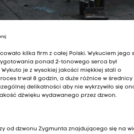
nij
cowało kilka firm z całej Polski. Wykuciem jego 
przygotowania ponad 2-tonowego serca był
ykuto je z wysokiej jakości miękkiej stali o
oces trwał 8 godzin, a duże różnice w średnicy
ególnej delikatności aby nie wykrzywiło się on
 jakość dźwięku wydawanego przez dzwon.
kszy od dzwonu Zygmunta znajdującego się na wi