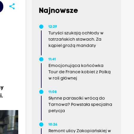
share
Najnowsze
12:29
Turyści szukają ochłody w
tatrzańskich stawach. Za
kąpiel grożą mandaty
11:41
Emocjonująca końcówka
Tour de France kobiet z Polką
w roli głównej
ny
11:08
i.
Słynne parasolki wrócą do
Tarnowa? Powstała specjalna
petycja
10:26
Remont ulicy Zakopiańskiej w