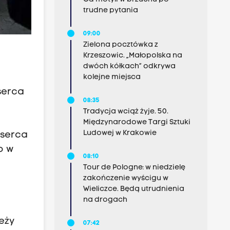
trudne pytania
09:00
Zielona pocztówka z
Krzeszowic. „Małopolska na
dwóch kółkach” odkrywa
kolejne miejsca
serca
08:35
Tradycja wciąż żyje. 50.
Międzynarodowe Targi Sztuki
Ludowej w Krakowie
 serca
o w
08:10
Tour de Pologne: w niedzielę
zakończenie wyścigu w
Wieliczce. Będą utrudnienia
na drogach
eży
07:42