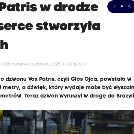
Patris w drodze
A
A
A
 serce stworzyła
ch
7
( Edytowany Czwartek, 2025.03.27 12:43 )
 dzwonu Vox Patris, czyli Głos Ojca, powstało w
 4 metry, a dźwięk, który wydaje może być słyszal
ometrów. Teraz dzwon wyruszył w drogę do Brazyli