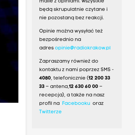
maile z opiniami. Wszystkie
będą skrupulatnie czytane i
nie pozostaną bez reakcji.
Opinie można wysyłać też
bezpośrednio na
adres
opinie@radiokrakow.pl
Zapraszamy również do
kontaktu z nami poprzez SMS -
4080
, telefonicznie (
12 200 33
33
– antena,
12 630 60 00
–
recepcja), a także na nasz
profil na
Facebooku
oraz
Twitterze