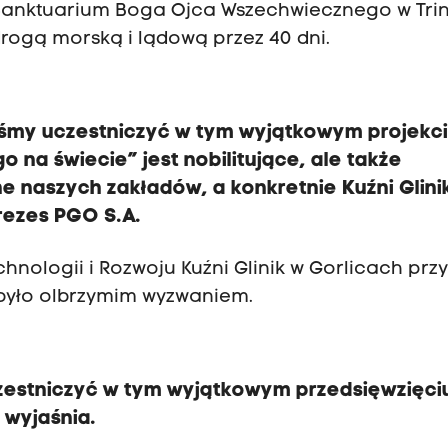
o Sanktuarium Boga Ojca Wszechwiecznego w Tr
drogą morską i lądową przez 40 dni.
liśmy uczestniczyć w tym wyjątkowym projekci
 na świecie” jest nobilitujące, ale także
e naszych zakładów, a konkretnie Kuźni Glini
prezes PGO S.A.
echnologii i Rozwoju Kuźni Glinik w Gorlicach prz
 było olbrzymim wyzwaniem.
zestniczyć w tym wyjątkowym przedsięwzięciu
 wyjaśnia.