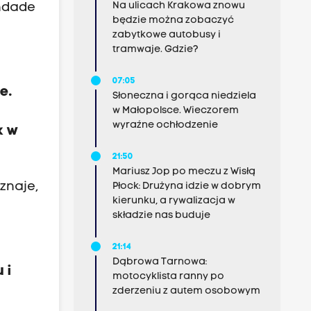
Na ulicach Krakowa znowu
indade
będzie można zobaczyć
zabytkowe autobusy i
tramwaje. Gdzie?
07:05
e.
Słoneczna i gorąca niedziela
w Małopolsce. Wieczorem
wyraźne ochłodzenie
k w
21:50
Mariusz Jop po meczu z Wisłą
yznaje,
Płock: Drużyna idzie w dobrym
kierunku, a rywalizacja w
składzie nas buduje
21:14
Dąbrowa Tarnowa:
 i
motocyklista ranny po
zderzeniu z autem osobowym