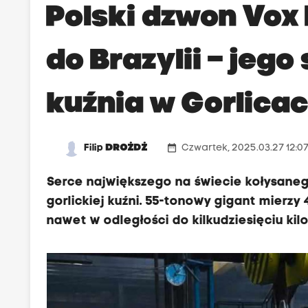
Polski dzwon Vox 
do Brazylii – jego
kuźnia w Gorlica
date_range
Filip
DROŻDŻ
Czwartek, 2025.03.27 12:0
Serce największego na świecie kołysanego
gorlickiej kuźni. 55-tonowy gigant mierzy
nawet w odległości do kilkudziesięciu kil