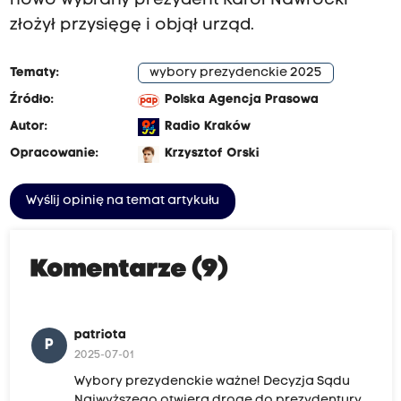
nowo wybrany prezydent Karol Nawrocki
złożył przysięgę i objął urząd.
Tematy:
wybory prezydenckie 2025
Źródło:
Polska Agencja Prasowa
Autor:
Radio Kraków
Opracowanie:
Krzysztof Orski
Wyślij opinię na temat artykułu
Komentarze (9)
patriota
P
2025-07-01
Wybory prezydenckie ważne! Decyzja Sądu
Najwyższego otwiera drogę do prezydentury