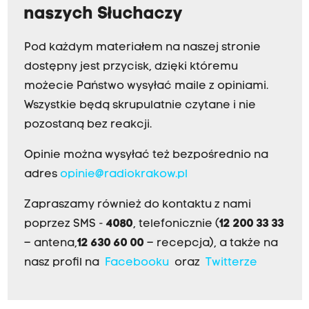
naszych Słuchaczy
Pod każdym materiałem na naszej stronie
dostępny jest przycisk, dzięki któremu
możecie Państwo wysyłać maile z opiniami.
Wszystkie będą skrupulatnie czytane i nie
pozostaną bez reakcji.
Opinie można wysyłać też bezpośrednio na
adres
opinie@radiokrakow.pl
Zapraszamy również do kontaktu z nami
poprzez SMS -
4080
, telefonicznie (
12 200 33 33
– antena,
12 630 60 00
– recepcja), a także na
nasz profil na
Facebooku
oraz
Twitterze