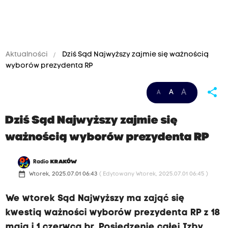
Aktualności
Dziś Sąd Najwyższy zajmie się ważnością
wyborów prezydenta RP
share
A
A
A
Dziś Sąd Najwyższy zajmie się
ważnością wyborów prezydenta RP
Radio
KRAKÓW
date_range
Wtorek, 2025.07.01 06:43
( Edytowany Wtorek, 2025.07.01 06:45 )
We wtorek Sąd Najwyższy ma zająć się
kwestią ważności wyborów prezydenta RP z 18
maja i 1 czerwca br. Posiedzenie całej Izby