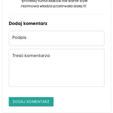
"protesty"funta kłaków nie warte-byle
reżimowa władza przetrwała dalej !!!
Dodaj komentarz
Podpis
Treść komentarza
DODAJ KOMENTARZ