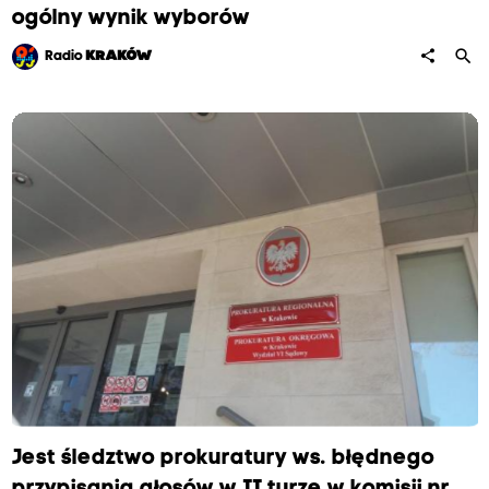
ogólny wynik wyborów
search
share
Radio
KRAKÓW
Jest śledztwo prokuratury ws. błędnego