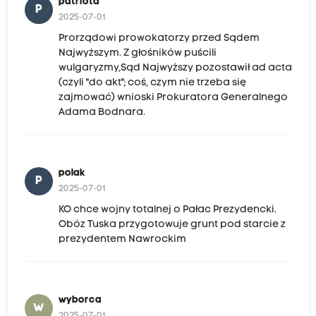
patriota
P
2025-07-01
Prorządowi prowokatorzy przed Sądem
Najwyższym. Z głośników puścili
wulgaryzmy,Sąd Najwyższy pozostawił ad acta
(czyli "do akt"; coś, czym nie trzeba się
zajmować) wnioski Prokuratora Generalnego
Adama Bodnara.
polak
P
2025-07-01
KO chce wojny totalnej o Pałac Prezydencki.
Obóz Tuska przygotowuje grunt pod starcie z
prezydentem Nawrockim
wyborca
W
2025-07-01