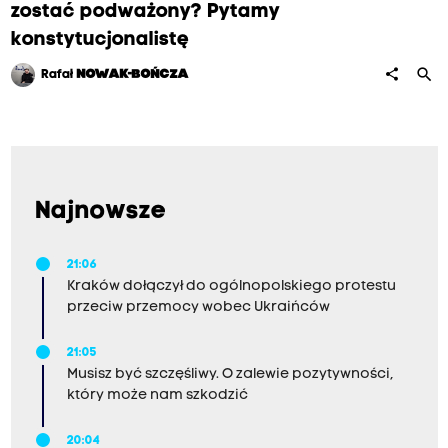
zostać podważony? Pytamy
konstytucjonalistę
search
share
Rafał
NOWAK-BOŃCZA
Najnowsze
21:06
Kraków dołączył do ogólnopolskiego protestu
przeciw przemocy wobec Ukraińców
21:05
Musisz być szczęśliwy. O zalewie pozytywności,
który może nam szkodzić
20:04