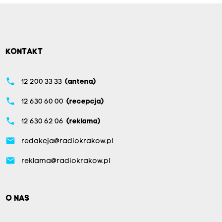
KONTAKT
phone
12 200 33 33
(antena)
phone
12 630 60 00
(recepcja)
phone
12 630 62 06
(reklama)
email
redakcja@radiokrakow.pl
email
reklama@radiokrakow.pl
O NAS