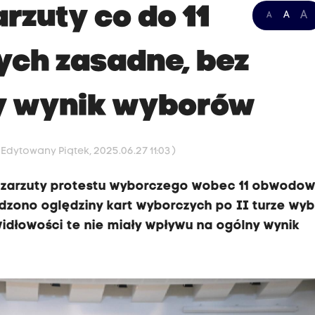
rzuty co do 11
A
A
A
ch zasadne, bez
y wynik wyborów
 Edytowany Piątek, 2025.06.27 11:03 )
e zarzuty protestu wyborczego wobec 11 obwodo
dzono oględziny kart wyborczych po II turze wy
idłowości te nie miały wpływu na ogólny wynik