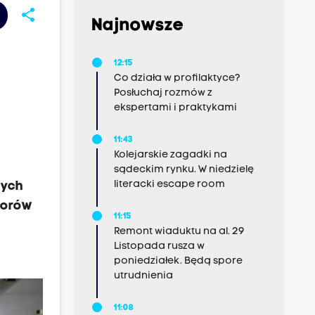
share
Najnowsze
12:15
Co działa w profilaktyce?
Posłuchaj rozmów z
ekspertami i praktykami
11:43
Kolejarskie zagadki na
sądeckim rynku. W niedzielę
literacki escape room
wych
borów
11:15
Remont wiaduktu na al. 29
Listopada rusza w
poniedziałek. Będą spore
utrudnienia
11:08