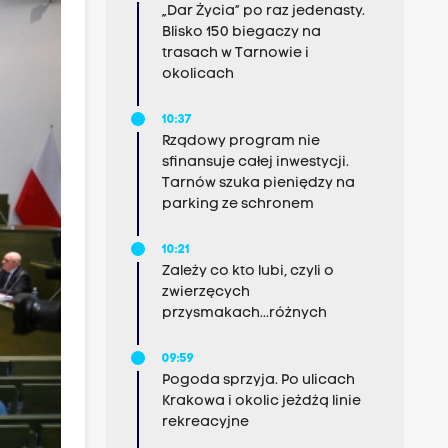
„Dar Życia” po raz jedenasty.
Blisko 150 biegaczy na
trasach w Tarnowie i
okolicach
10:37
Rządowy program nie
sfinansuje całej inwestycji.
Tarnów szuka pieniędzy na
parking ze schronem
10:21
Zależy co kto lubi, czyli o
zwierzęcych
przysmakach...różnych
09:59
Pogoda sprzyja. Po ulicach
Krakowa i okolic jeżdżą linie
rekreacyjne