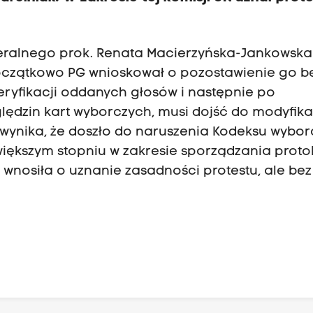
neralnego prok. Renata Macierzyńska-Jankowska
początkowo PG wnioskował o pozostawienie go b
eryfikacji oddanych głosów i następnie po
ędzin kart wyborczych, musi dojść do modyfika
 wynika, że doszło do naruszenia Kodeksu wybo
w większym stopniu w zakresie sporządzania prot
 wnosiła o uznanie zasadności protestu, ale bez