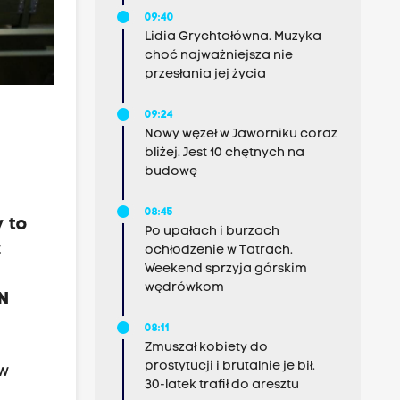
09:40
Lidia Grychtołówna. Muzyka
choć najważniejsza nie
przesłania jej życia
09:24
Nowy węzeł w Jaworniku coraz
bliżej. Jest 10 chętnych na
budowę
08:45
 to
Po upałach i burzach
z
ochłodzenie w Tatrach.
Weekend sprzyja górskim
wędrówkom
N
08:11
Zmuszał kobiety do
prostytucji i brutalnie je bił.
 w
30-latek trafił do aresztu