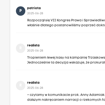
patriota
P
2025-06-28
Rozpoczął się VII Kongres Prawa i Sprawiedliwo
właśnie dlatego postanowiliśmy poprzeć dok
realista
R
2025-06-28
Tropieniem lewej kasy na kampanię Trzaskows
Jednocześnie ta decyzja wskazuje, że prokurat
realista
R
2025-06-28
– czytamy w komunikacie prok. Anny Adamiak
dalszym nakręcaniem narracji o rzekomych f