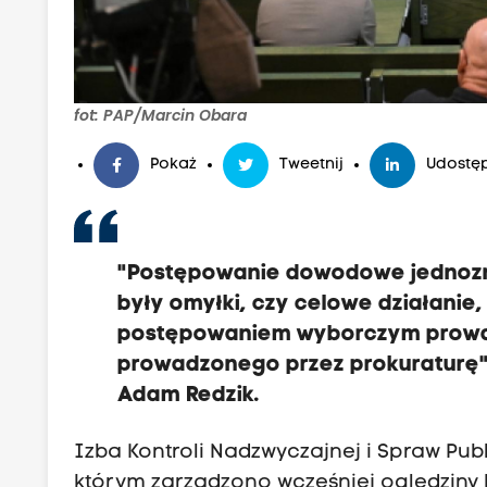
fot: PAP/Marcin Obara
Pokaż
Tweetnij
Udostęp
"Postępowanie dowodowe jednozna
były omyłki, czy celowe działanie
postępowaniem wyborczym prowa
prowadzonego przez prokuraturę" 
Adam Redzik.
Izba Kontroli Nadzwyczajnej i Spraw Pub
którym zarządzono wcześniej oględziny k