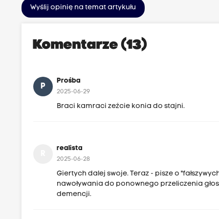
Wyślij opinię na temat artykułu
Komentarze (13)
Prośba
P
2025-06-29
Braci kamraci zeźcie konia do stajni.
realista
R
2025-06-28
Giertych dalej swoje. Teraz - pisze o "fałszyw
nawoływania do ponownego przeliczenia głosó
demencji.