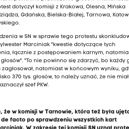
st dotyczył komisji z Krakowa, Olesna, Mińska
ziądza, Gdańska, Bielska-Białej, Tarnowa, Katow
wskiego.
zenia w SN w sprawie tego protestu skonkludo
lwester Marciniak "kwestie dotyczące tych
ia, łącznie z postępowaniem karnym, natomia
. głosów". "To nie powinno się zdarzyć, bo każdy 
a zagłosował, natomiast w końcowym wyniku, gd
ko 370 tys. głosów, to należy uznać, że nie miał
aznaczył szef PKW.
że w komisji w Tarnowie, która też była ujęt
k de facto po sprawdzeniu wszystkich kart
ciniak. W zakresie tej komisji SN uznał prote