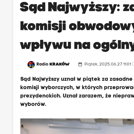
Sąd Najwyższy: za
komisji obwodowy
wpływu na ogóln
date_range
Radio
KRAKÓW
Piątek, 2025.06.27 11:01
(
Sąd Najwyższy uznał w piątek za zasadn
komisji wyborczych, w których przeprowa
prezydenckich. Uznał zarazem, że niepraw
wyborów.