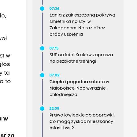
07:36
Łania z zakleszczoną pokrywą
ic,
śmietnika na szyi w
Zakopanem. Na razie bez
próby uśpienia
wał
07:15
SUP na lato! Kraków zaprasza
st w
na bezpłatne treningi
głos
y ta
07:02
o to
Ciepła i pogodna sobota w
Małopolsce. Noc wyraźnie
chłodniejsza
22:05
Prawo łowieckie do poprawki.
a w
Co mogą zyskać mieszkańcy
miast i wsi?
st za