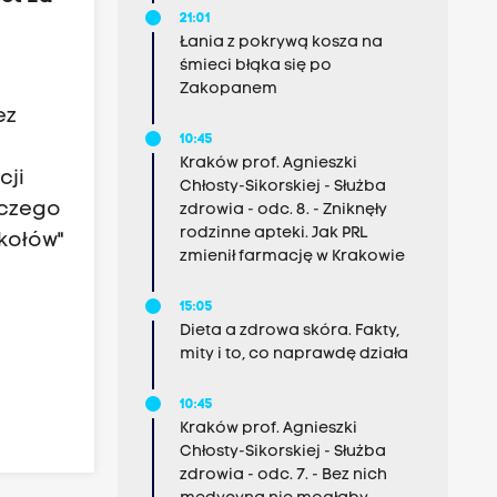
21:01
Łania z pokrywą kosza na
śmieci błąka się po
Zakopanem
ez
10:45
Kraków prof. Agnieszki
cji
Chłosty-Sikorskiej - Służba
rczego
zdrowia - odc. 8. - Zniknęły
rodzinne apteki. Jak PRL
okołów"
zmienił farmację w Krakowie
15:05
Dieta a zdrowa skóra. Fakty,
mity i to, co naprawdę działa
10:45
Kraków prof. Agnieszki
Chłosty-Sikorskiej - Służba
zdrowia - odc. 7. - Bez nich