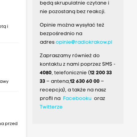
będą skrupulatnie czytane i
nie pozostaną bez reakcji.
Opinie można wysyłać też
tą i
bezpośrednio na
adres
opinie@radiokrakow.pl
Zapraszamy również do
kontaktu z nami poprzez SMS -
4080
, telefonicznie (
12 200 33
33
– antena,
12 630 60 00
–
rawy
recepcja), a także na nasz
profil na
Facebooku
oraz
Twitterze
ha przed