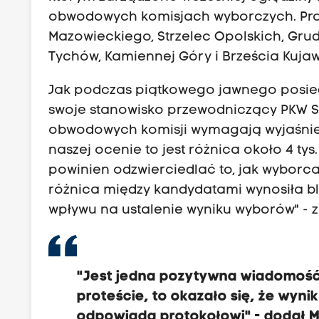
obwodowych komisjach wyborczych. Prote
Mazowieckiego, Strzelec Opolskich, Grud
Tychów, Kamiennej Góry i Brześcia Kuja
Jak podczas piątkowego jawnego posied
swoje stanowisko przewodniczący PKW Sy
obwodowych komisji wymagają wyjaśnien
naszej ocenie to jest różnica około 4 tys
powinien odzwierciedlać to, jak wyborc
różnica między kandydatami wynosiła blis
wpływu na ustalenie wyniku wyborów" - z
"Jest jedna pozytywna wiadomość, 
proteście, to okazało się, że wyni
odpowiada protokołowi" - dodał Mar