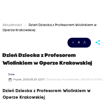
Aktualności
Dzień Dziecka z Profesorem Wiolinkiem w
Operze Krakowskiej
share
A
A
A
Dzień Dziecka z Profesorem
Wiolinkiem w Operze Krakowskiej
Inne
date_range
Piątek, 2020.05.29 22:57
( Edytowany Poniedziałek, 2021.05.31 07:59 )
Dzień Dziecka z Profesorem Wiolinkiem w
Operze Krakowskiej