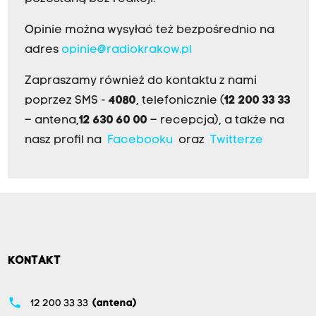
Opinie można wysyłać też bezpośrednio na
adres
opinie@radiokrakow.pl
Zapraszamy również do kontaktu z nami
poprzez SMS -
4080
, telefonicznie (
12 200 33 33
– antena,
12 630 60 00
– recepcja), a także na
nasz profil na
Facebooku
oraz
Twitterze
KONTAKT
phone
12 200 33 33
(antena)