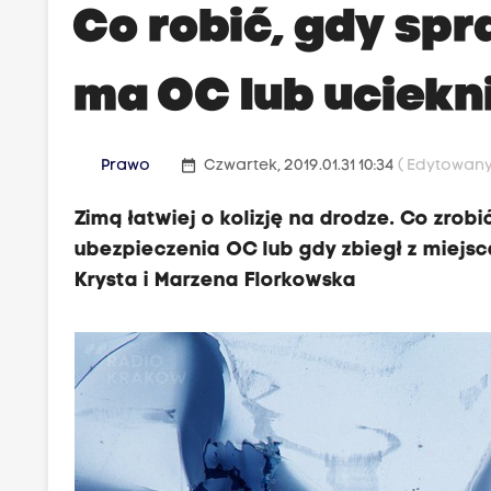
Co robić, gdy spra
ma OC lub uciekn
date_range
Prawo
Czwartek, 2019.01.31 10:34
( Edytowany 
Zimą łatwiej o kolizję na drodze. Co zro
ubezpieczenia OC lub gdy zbiegł z miejs
Krysta i Marzena Florkowska