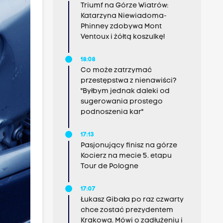
Triumf na Górze Wiatrów:
Katarzyna Niewiadoma-
Phinney zdobywa Mont
Ventoux i żółtą koszulkę!
18:08
Co może zatrzymać
przestępstwa z nienawiści?
"Byłbym jednak daleki od
sugerowania prostego
podnoszenia kar"
17:13
Pasjonujący finisz na górze
Kocierz na mecie 5. etapu
Tour de Pologne
17:07
Łukasz Gibała po raz czwarty
chce zostać prezydentem
Krakowa. Mówi o zadłużeniu i