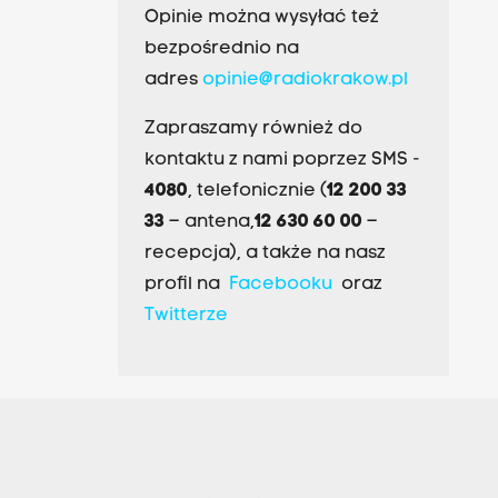
Opinie można wysyłać też
bezpośrednio na
adres
opinie@radiokrakow.pl
Zapraszamy również do
kontaktu z nami poprzez SMS -
4080
, telefonicznie (
12 200 33
33
– antena,
12 630 60 00
–
recepcja), a także na nasz
profil na
Facebooku
oraz
Twitterze