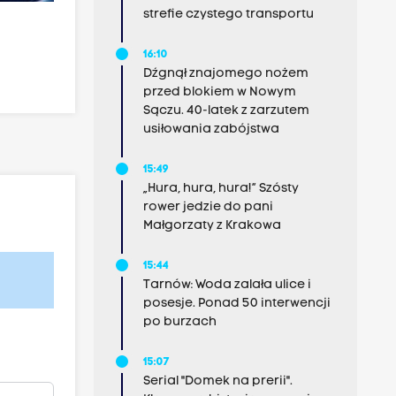
strefie czystego transportu
16:10
Dźgnął znajomego nożem
przed blokiem w Nowym
Sączu. 40-latek z zarzutem
usiłowania zabójstwa
15:49
„Hura, hura, hura!” Szósty
rower jedzie do pani
Małgorzaty z Krakowa
15:44
Tarnów: Woda zalała ulice i
posesje. Ponad 50 interwencji
po burzach
15:07
Serial "Domek na prerii".