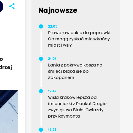
share
Najnowsze
22:05
Prawo łowieckie do poprawki.
Co mogą zyskać mieszkańcy
miast i wsi?
go
21:01
Łania z pokrywą kosza na
drzej
śmieci błąka się po
Zakopanem
19:47
Wisła Kraków lepsza od
imienniczki z Płocka! Drugie
zwycięstwo Białej Gwiazdy
przy Reymonta
18:23