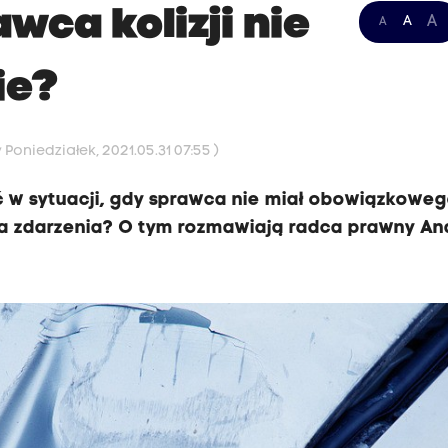
wca kolizji nie
A
A
A
ie?
Poniedziałek, 2021.05.31 07:55 )
bić w sytuacji, gdy sprawca nie miał obowiązkowe
ca zdarzenia? O tym rozmawiają radca prawny An