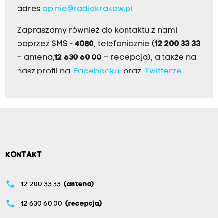
adres
opinie@radiokrakow.pl
Zapraszamy również do kontaktu z nami
poprzez SMS -
4080
, telefonicznie (
12 200 33 33
– antena,
12 630 60 00
– recepcja), a także na
nasz profil na
Facebooku
oraz
Twitterze
KONTAKT
phone
12 200 33 33
(antena)
phone
12 630 60 00
(recepcja)