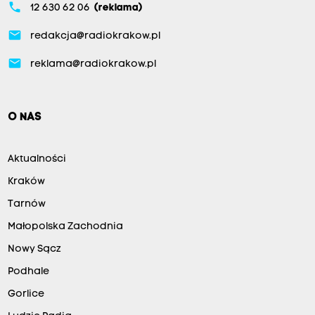
phone
12 630 62 06
(reklama)
email
redakcja@radiokrakow.pl
email
reklama@radiokrakow.pl
O NAS
Aktualności
Kraków
Tarnów
Małopolska Zachodnia
Nowy Sącz
Podhale
Gorlice