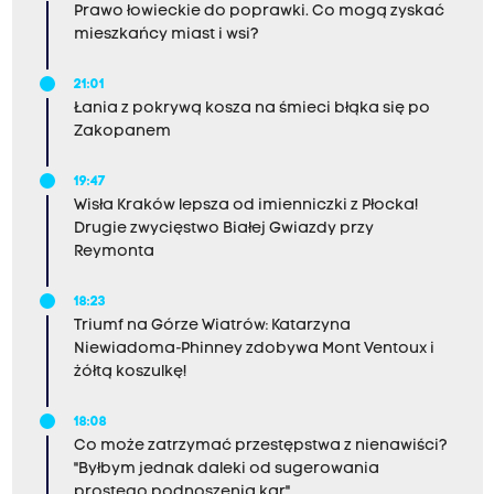
Prawo łowieckie do poprawki. Co mogą zyskać
mieszkańcy miast i wsi?
21:01
Łania z pokrywą kosza na śmieci błąka się po
Zakopanem
19:47
Wisła Kraków lepsza od imienniczki z Płocka!
Drugie zwycięstwo Białej Gwiazdy przy
Reymonta
18:23
Triumf na Górze Wiatrów: Katarzyna
Niewiadoma-Phinney zdobywa Mont Ventoux i
żółtą koszulkę!
18:08
Co może zatrzymać przestępstwa z nienawiści?
"Byłbym jednak daleki od sugerowania
prostego podnoszenia kar"