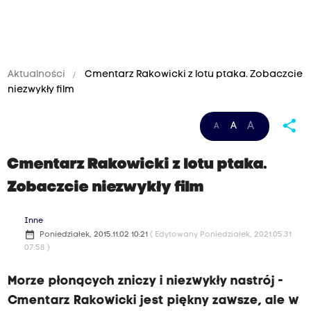
Aktualności
Cmentarz Rakowicki z lotu ptaka. Zobaczcie
niezwykły film
share
A
A
A
Cmentarz Rakowicki z lotu ptaka.
Zobaczcie niezwykły film
Inne
date_range
Poniedziałek, 2015.11.02 10:21
( Edytowany Poniedziałek, 2021.05.31
07:58 )
Morze płonących zniczy i niezwykły nastrój -
Cmentarz Rakowicki jest piękny zawsze, ale w