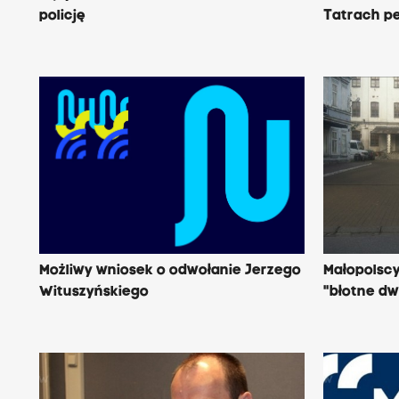
policję
Tatrach p
Możliwy wniosek o odwołanie Jerzego
Małopolscy
Wituszyńskiego
"błotne d