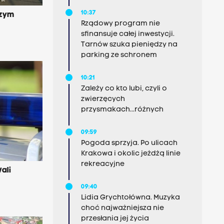
10:37
szym
Rządowy program nie
sfinansuje całej inwestycji.
Tarnów szuka pieniędzy na
parking ze schronem
10:21
Zależy co kto lubi, czyli o
zwierzęcych
przysmakach...różnych
09:59
Pogoda sprzyja. Po ulicach
Krakowa i okolic jeżdżą linie
rekreacyjne
ali
09:40
Lidia Grychtołówna. Muzyka
choć najważniejsza nie
przesłania jej życia