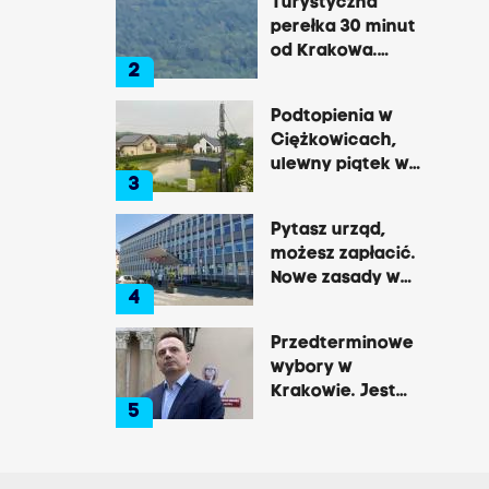
Turystyczna
perełka 30 minut
od Krakowa.
2
Pałac, zamek,
klasztor i brama
Podtopienia w
do lasu
Ciężkowicach,
ulewny piątek w
3
Tarnowie
Pytasz urząd,
możesz zapłacić.
Nowe zasady w
4
Brzesku
Przedterminowe
wybory w
Krakowie. Jest
5
decyzja Łukasza
Gibały