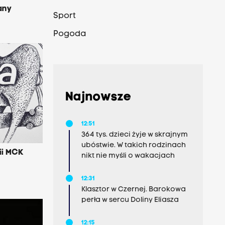
any
Sport
Pogoda
Najnowsze
12:51
364 tys. dzieci żyje w skrajnym
ubóstwie. W takich rodzinach
ii MCK
nikt nie myśli o wakacjach
12:31
Klasztor w Czernej. Barokowa
perła w sercu Doliny Eliasza
12:15