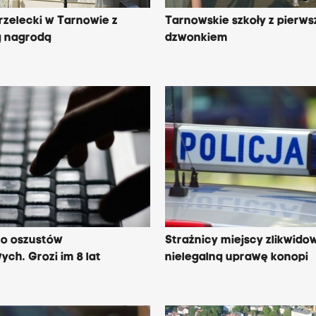
rzelecki w Tarnowie z
Tarnowskie szkoły z pierw
ą nagrodą
dzwonkiem
o oszustów
Strażnicy miejscy zlikwidow
ych. Grozi im 8 lat
nielegalną uprawę konopi