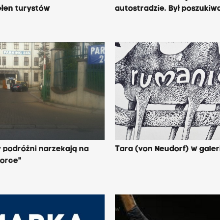
ełen turystów
autostradzie. Był poszukiw
 podróżni narzekają na
Tara (von Neudorf) w galer
worce"