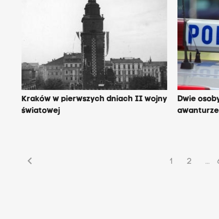
Kraków w pierwszych dniach II wojny
Dwie osob
światowej
awanturze 
chevron_left
1
2
...