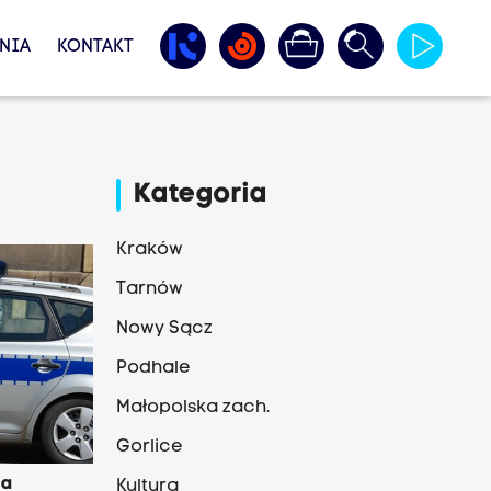
NIA
KONTAKT
Kategoria
Kraków
Tarnów
Nowy Sącz
Podhale
Małopolska zach.
Gorlice
na
Kultura