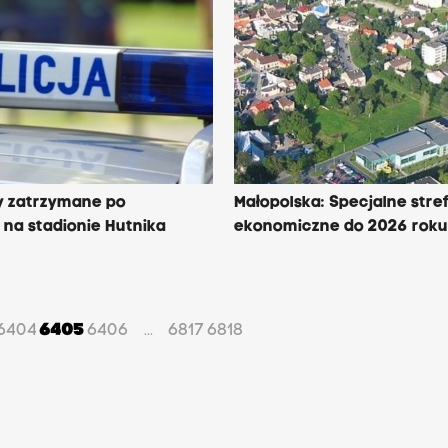
y zatrzymane po
Małopolska: Specjalne stre
na stadionie Hutnika
ekonomiczne do 2026 rok
6404
6405
6406
6817
6818
...