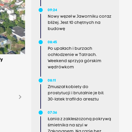
09:24
Nowy węzeł w Jaworniku coraz
bliżej. Jest 10 chętnych na
budowę
08:45
Po upałach i burzach
ochłodzenie w Tatrach.
fy
Weekend sprzyja górskim
u
wędrówkom
08:11
Zmuszał kobiety do
prostytucji i brutalnie je bił.
chevron_right
30-latek trafił do aresztu
07:36
Łania z zakleszczoną pokrywą
śmietnika na szyi w
Zakopanem. Na razie bez