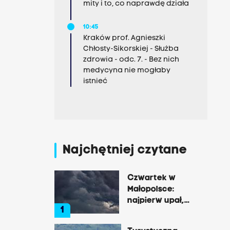
mity i to, co naprawdę działa
10:45
Kraków prof. Agnieszki
Chłosty-Sikorskiej - Służba
zdrowia - odc. 7. - Bez nich
medycyna nie mogłaby
istnieć
Najchętniej czytane
Czwartek w
Małopolsce:
najpierw upał,
1
później
gwałtowne burze