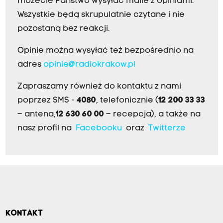
możecie Państwo wysyłać maile z opiniami.
Wszystkie będą skrupulatnie czytane i nie
pozostaną bez reakcji.
Opinie można wysyłać też bezpośrednio na
adres
opinie@radiokrakow.pl
Zapraszamy również do kontaktu z nami
poprzez SMS -
4080
, telefonicznie (
12 200 33 33
– antena,
12 630 60 00
– recepcja), a także na
nasz profil na
Facebooku
oraz
Twitterze
KONTAKT