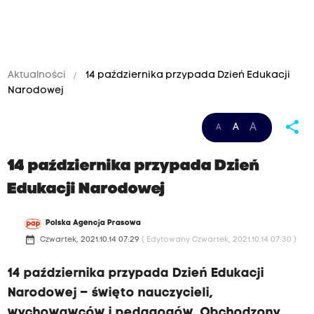
Aktualności
14 października przypada Dzień Edukacji
Narodowej
share
A
A
A
14 października przypada Dzień
Edukacji Narodowej
Polska Agencja Prasowa
date_range
Czwartek, 2021.10.14 07:29
( Edytowany Czwartek, 2021.10.14 07:30 )
14 października przypada Dzień Edukacji
Narodowej – święto nauczycieli,
wychowawców i pedagogów. Obchodzony