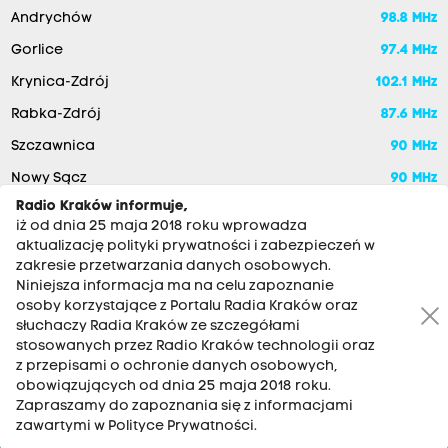
Andrychów
98.8 MHz
Gorlice
97.4 MHz
Krynica-Zdrój
102.1 MHz
Rabka-Zdrój
87.6 MHz
Szczawnica
90 MHz
Nowy Sącz
90 MHz
Radio Kraków informuje,
iż od dnia 25 maja 2018 roku wprowadza
aktualizację polityki prywatności i zabezpieczeń w
zakresie przetwarzania danych osobowych.
Niniejsza informacja ma na celu zapoznanie
osoby korzystające z Portalu Radia Kraków oraz
słuchaczy Radia Kraków ze szczegółami
stosowanych przez Radio Kraków technologii oraz
RADIO KRAKÓW SA. Aleja Juliusza Słowackiego 22, 30-007
z przepisami o ochronie danych osobowych,
Kraków
obowiązujących od dnia 25 maja 2018 roku.
Antena: 12 200 33 33
Zapraszamy do zapoznania się z informacjami
zawartymi w Polityce Prywatności.