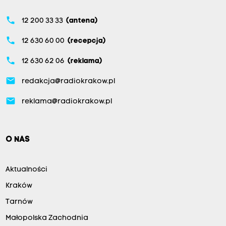
phone
12 200 33 33
(antena)
phone
12 630 60 00
(recepcja)
phone
12 630 62 06
(reklama)
email
redakcja@radiokrakow.pl
email
reklama@radiokrakow.pl
O NAS
Aktualności
Kraków
Tarnów
Małopolska Zachodnia